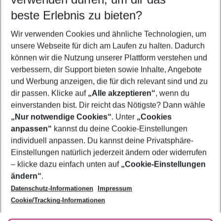
11.08.26
–
09.08.27
5-8 Nächte
beste Erlebnis zu bieten?
Wer wird verreisen
Wir verwenden Cookies und ähnliche Technologien, um
2 Erwachsene
Keine Kinder
unsere Webseite für dich am Laufen zu halten. Dadurch
können wir die Nutzung unserer Plattform verstehen und
Mehr Filter anzeigen
verbessern, dir Support bieten sowie Inhalte, Angebote
und Werbung anzeigen, die für dich relevant sind und zu
dir passen. Klicke auf
„Alle akzeptieren“
, wenn du
einverstanden bist. Dir reicht das Nötigste? Dann wähle
„Nur notwendige Cookies“
. Unter
„Cookies
anpassen“
kannst du deine Cookie-Einstellungen
Footer
Footer navigation
individuell anpassen. Du kannst deine Privatsphäre-
Über uns
Einstellungen natürlich jederzeit ändern oder widerrufen
AGB
– klicke dazu einfach unten auf
„Cookie-Einstellungen
Service & Hilfe
Bestpreisgarantie
ändern“
.
Datenschutz-Informationen
Impressum
Agenturbetreuung
Cookie-Einstellungen ändern
Folge uns
Barrierefreies Reisen
Cookie/Tracking-Informationen
Cookie-Richtlinie
Check-in
Datenschutz