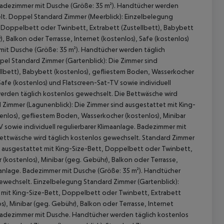
. Badezimmer mit Dusche (Größe: 35 m²). Handtücher werden
lt. Doppel Standard Zimmer (Meerblick): Einzelbelegung
, Doppelbett oder Twinbett, Extrabett (Zustellbett), Babybett
, Balkon oder Terrasse, Internet (kostenlos), Safe (kostenlos)
 mit Dusche (Größe: 35 m²). Handtücher werden täglich
pel Standard Zimmer (Gartenblick): Die Zimmer sind
llbett), Babybett (kostenlos), gefliestem Boden, Wasserkocher
 Safe (kostenlos) und Flatscreen-Sat-TV sowie individuell
werden täglich kostenlos gewechselt. Die Bettwäsche wird
 Zimmer (Lagunenblick): Die Zimmer sind ausgestattet mit King-
enlos), gefliestem Boden, Wasserkocher (kostenlos), Minibar
V sowie individuell regulierbarer Klimaanlage. Badezimmer mit
Bettwäsche wird täglich kostenlos gewechselt. Standard Zimmer
 akzeptieren
d ausgestattet mit King-Size-Bett, Doppelbett oder Twinbett,
(kostenlos), Minibar (geg. Gebühr), Balkon oder Terrasse,
maanlage. Badezimmer mit Dusche (Größe: 35 m²). Handtücher
ewechselt. Einzelbelegung Standard Zimmer (Gartenblick):
 mit King-Size-Bett, Doppelbett oder Twinbett, Extrabett
), Minibar (geg. Gebühr), Balkon oder Terrasse, Internet
. Badezimmer mit Dusche. Handtücher werden täglich kostenlos