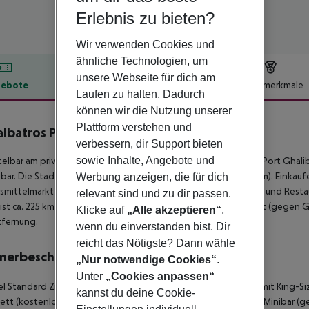
Erlebnis zu bieten?
Wir verwenden Cookies und
ähnliche Technologien, um
unsere Webseite für dich am
ebote
Hotelbeschreibung
Hotelmerkmale
Laufen zu halten. Dadurch
lbeschreibung
können wir die Nutzung unserer
Plattform verstehen und
albatros Palace Hotel - Port Ghalib
verbessern, dir Support bieten
5
sowie Inhalte, Angebote und
elbar am privaten Sandstrand liegt das Hotel Albatros Palace Port Gha
bar. Die Stadt Marsa Alam ist ca. 5 km entfernt (Cairo ca. 600 km). Einka
Werbung anzeigen, die für dich
mittelmarkt in ca. 1 km Entfernung. Die nächstgelegenen Bars und Restau
relevant sind und zu dir passen.
ist ca. 225 km entfernt. Zwischen Hotel und Flughafen verkehrt (gegen Geb
Klicke auf
„Alle akzeptieren“
,
tfernung.
wenn du einverstanden bist. Dir
reicht das Nötigste? Dann wähle
merbeschreibung
„Nur notwendige Cookies“
.
Unter
„Cookies anpassen“
 Standard Zimmer (Meerblick): Die Zimmer sind ausgestattet mit King-Si
kannst du deine Cookie-
tt (kostenlos), gefliestem Boden, Wasserkocher (kostenlos), Minibar (geg