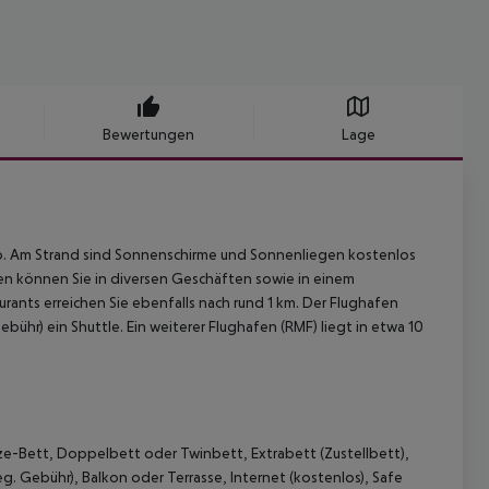
Bewertungen
Lage
lib. Am Strand sind Sonnenschirme und Sonnenliegen kostenlos
ufen können Sie in diversen Geschäften sowie in einem
rants erreichen Sie ebenfalls nach rund 1 km. Der Flughafen
ühr) ein Shuttle. Ein weiterer Flughafen (RMF) liegt in etwa 10
ze-Bett, Doppelbett oder Twinbett, Extrabett (Zustellbett),
. Gebühr), Balkon oder Terrasse, Internet (kostenlos), Safe