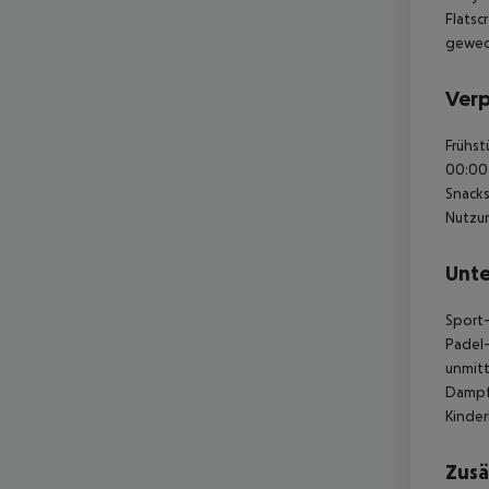
Flatsc
gewech
Ver
Frühst
00:00 
Snacks
Nutzun
Unte
Sport-
Padel-
unmitt
Dampf
Kinder
Zusä