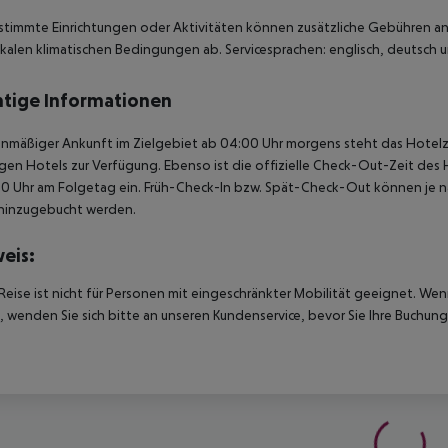
stimmte Einrichtungen oder Aktivitäten können zusätzliche Gebühren anf
kalen klimatischen Bedingungen ab. Servicesprachen: englisch, deutsch un
tige Informationen
anmäßiger Ankunft im Zielgebiet ab 04:00 Uhr morgens steht das Hotelz
igen Hotels zur Verfügung. Ebenso ist die offizielle Check-Out-Zeit des 
00 Uhr am Folgetag ein. Früh-Check-In bzw. Spät-Check-Out können je n
hinzugebucht werden.
eis:
Reise ist nicht für Personen mit eingeschränkter Mobilität geeignet. We
 wenden Sie sich bitte an unseren Kundenservice, bevor Sie Ihre Buchung