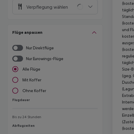
(koste
Verpflegung wählen
täglic
Standa
(koste
und Fl
Flüge anpassen
kosten
ausges
Nur Direktflüge
(koste
reguli
Nur Eurowings-Flüge
täglic
Size-B
Alle Flüge
(geg. 
Mit Koffer
Dusche
(Lagun
Ohne Koffer
Extrab
Flugdauer
Flugdauer
Intern
werden
Einzel
Bis zu 24 Stunden
(Zuste
Abflugzeiten
Abflugzeiten
(koste