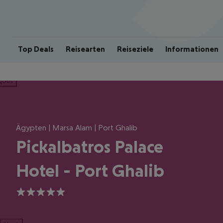
Top Deals
Reisearten
Reiseziele
Informationen
ious
Ägypten | Marsa Alam | Port Ghalib
Pickalbatros Palace
Hotel - Port Ghalib
5