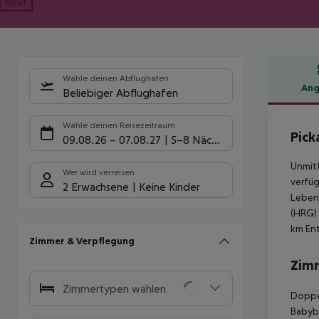
Next
Wähle deinen Abflughafen
Ang
Beliebiger Abflughafen
Hote
Wähle deinen Reisezeitraum
Pick
09.08.26
–
07.08.27
5-8 Nächte
Unmitt
Wer wird verreisen
verfüg
2 Erwachsene
Keine Kinder
Lebens
(HRG) 
km En
Zimmer & Verpflegung
Zim
Zimmertypen wählen
Doppel
Babybe