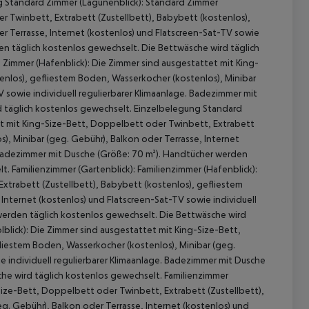
g Standard Zimmer (Lagunenblick): Standard Zimmer
r Twinbett, Extrabett (Zustellbett), Babybett (kostenlos),
r Terrasse, Internet (kostenlos) und Flatscreen-Sat-TV sowie
en täglich kostenlos gewechselt. Die Bettwäsche wird täglich
Zimmer (Hafenblick): Die Zimmer sind ausgestattet mit King-
enlos), gefliestem Boden, Wasserkocher (kostenlos), Minibar
V sowie individuell regulierbarer Klimaanlage. Badezimmer mit
 täglich kostenlos gewechselt. Einzelbelegung Standard
tet mit King-Size-Bett, Doppelbett oder Twinbett, Extrabett
), Minibar (geg. Gebühr), Balkon oder Terrasse, Internet
. Badezimmer mit Dusche (Größe: 70 m²). Handtücher werden
. Familienzimmer (Gartenblick): Familienzimmer (Hafenblick):
xtrabett (Zustellbett), Babybett (kostenlos), gefliestem
Internet (kostenlos) und Flatscreen-Sat-TV sowie individuell
werden täglich kostenlos gewechselt. Die Bettwäsche wird
lblick): Die Zimmer sind ausgestattet mit King-Size-Bett,
liestem Boden, Wasserkocher (kostenlos), Minibar (geg.
e individuell regulierbarer Klimaanlage. Badezimmer mit Dusche
he wird täglich kostenlos gewechselt. Familienzimmer
-Size-Bett, Doppelbett oder Twinbett, Extrabett (Zustellbett),
g. Gebühr), Balkon oder Terrasse, Internet (kostenlos) und