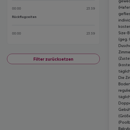
gewech
(Hafen
00:00
23:59
geflie
Rückflugzeiten
Rückflugzeiten
indivi
kosten
Size-B
00:00
23:59
(geg. 
Dusche
Zimmer
(Zuste
Filter zurücksetzen
(koste
täglic
Die Zi
Boden,
reguli
täglic
Doppel
Gebühr
(Größe
(Poolb
Babybe