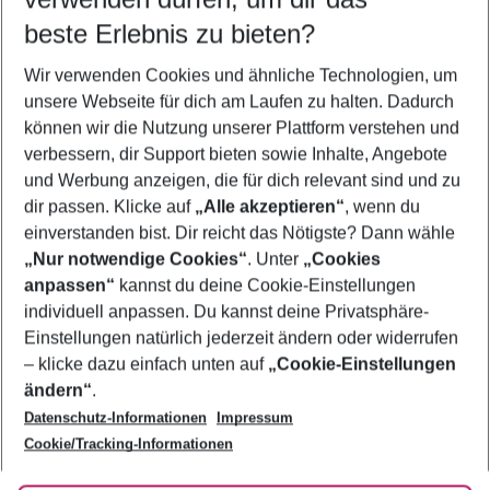
08.08.26
–
06.08.27
5-8 Nächte
beste Erlebnis zu bieten?
Wer wird verreisen
Wir verwenden Cookies und ähnliche Technologien, um
2 Erwachsene
Keine Kinder
unsere Webseite für dich am Laufen zu halten. Dadurch
können wir die Nutzung unserer Plattform verstehen und
Mehr Filter anzeigen
verbessern, dir Support bieten sowie Inhalte, Angebote
und Werbung anzeigen, die für dich relevant sind und zu
dir passen. Klicke auf
„Alle akzeptieren“
, wenn du
einverstanden bist. Dir reicht das Nötigste? Dann wähle
„Nur notwendige Cookies“
. Unter
„Cookies
anpassen“
kannst du deine Cookie-Einstellungen
Footer
Footer navigation
individuell anpassen. Du kannst deine Privatsphäre-
Über uns
Einstellungen natürlich jederzeit ändern oder widerrufen
AGB
– klicke dazu einfach unten auf
„Cookie-Einstellungen
Service & Hilfe
Bestpreisgarantie
ändern“
.
Datenschutz-Informationen
Impressum
Agenturbetreuung
Cookie-Einstellungen ändern
Folge uns
Barrierefreies Reisen
Cookie/Tracking-Informationen
Cookie-Richtlinie
Check-in
Datenschutz