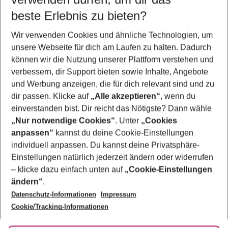
12.08.26
–
10.08.27
5-8 Nächte
beste Erlebnis zu bieten?
Wer wird verreisen
Wir verwenden Cookies und ähnliche Technologien, um
2 Erwachsene
Keine Kinder
unsere Webseite für dich am Laufen zu halten. Dadurch
können wir die Nutzung unserer Plattform verstehen und
Mehr Filter anzeigen
verbessern, dir Support bieten sowie Inhalte, Angebote
und Werbung anzeigen, die für dich relevant sind und zu
dir passen. Klicke auf
„Alle akzeptieren“
, wenn du
einverstanden bist. Dir reicht das Nötigste? Dann wähle
„Nur notwendige Cookies“
. Unter
„Cookies
anpassen“
kannst du deine Cookie-Einstellungen
Footer
Footer navigation
individuell anpassen. Du kannst deine Privatsphäre-
Über uns
Einstellungen natürlich jederzeit ändern oder widerrufen
AGB
– klicke dazu einfach unten auf
„Cookie-Einstellungen
Service & Hilfe
Bestpreisgarantie
ändern“
.
Datenschutz-Informationen
Impressum
Agenturbetreuung
Cookie-Einstellungen ändern
Folge uns
Barrierefreies Reisen
Cookie/Tracking-Informationen
Cookie-Richtlinie
Check-in
Datenschutz