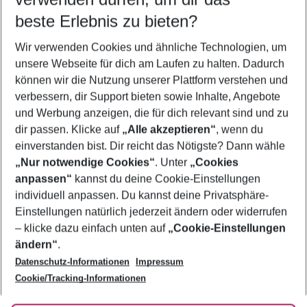
09.08.26
–
07.08.27
5-8 Nächte
beste Erlebnis zu bieten?
Wer wird verreisen
Wir verwenden Cookies und ähnliche Technologien, um
2 Erwachsene
Keine Kinder
unsere Webseite für dich am Laufen zu halten. Dadurch
können wir die Nutzung unserer Plattform verstehen und
Mehr Filter anzeigen
verbessern, dir Support bieten sowie Inhalte, Angebote
und Werbung anzeigen, die für dich relevant sind und zu
dir passen. Klicke auf
„Alle akzeptieren“
, wenn du
einverstanden bist. Dir reicht das Nötigste? Dann wähle
„Nur notwendige Cookies“
. Unter
„Cookies
anpassen“
kannst du deine Cookie-Einstellungen
Footer
Footer navigation
individuell anpassen. Du kannst deine Privatsphäre-
Über uns
Einstellungen natürlich jederzeit ändern oder widerrufen
AGB
– klicke dazu einfach unten auf
„Cookie-Einstellungen
Service & Hilfe
Bestpreisgarantie
ändern“
.
Datenschutz-Informationen
Impressum
Agenturbetreuung
Cookie-Einstellungen ändern
Folge uns
Barrierefreies Reisen
Cookie/Tracking-Informationen
Cookie-Richtlinie
Check-in
Datenschutz