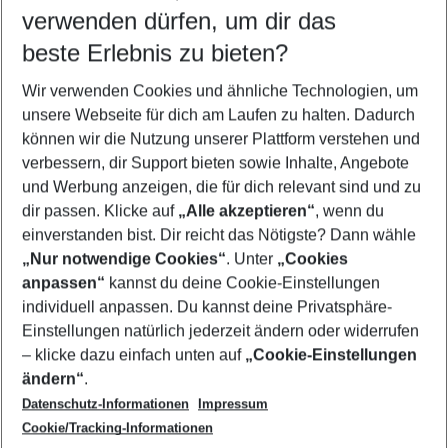
verwenden dürfen, um dir das
Wähle deinen Reisezeitraum
08.08.26
–
06.08.27
5-8 Nächte
beste Erlebnis zu bieten?
Wer wird verreisen
Wir verwenden Cookies und ähnliche Technologien, um
2 Erwachsene
Keine Kinder
unsere Webseite für dich am Laufen zu halten. Dadurch
können wir die Nutzung unserer Plattform verstehen und
Mehr Filter anzeigen
verbessern, dir Support bieten sowie Inhalte, Angebote
und Werbung anzeigen, die für dich relevant sind und zu
dir passen. Klicke auf
„Alle akzeptieren“
, wenn du
einverstanden bist. Dir reicht das Nötigste? Dann wähle
„Nur notwendige Cookies“
. Unter
„Cookies
anpassen“
kannst du deine Cookie-Einstellungen
Footer
Footer navigation
individuell anpassen. Du kannst deine Privatsphäre-
Über uns
Einstellungen natürlich jederzeit ändern oder widerrufen
AGB
– klicke dazu einfach unten auf
„Cookie-Einstellungen
Service & Hilfe
Bestpreisgarantie
ändern“
.
Datenschutz-Informationen
Impressum
Agenturbetreuung
Cookie-Einstellungen ändern
Folge uns
Barrierefreies Reisen
Cookie/Tracking-Informationen
Cookie-Richtlinie