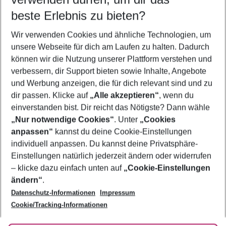
10.08.26
–
08.08.27
5-8 Nächte
beste Erlebnis zu bieten?
Wer wird verreisen
Wir verwenden Cookies und ähnliche Technologien, um
2 Erwachsene
Keine Kinder
unsere Webseite für dich am Laufen zu halten. Dadurch
können wir die Nutzung unserer Plattform verstehen und
Mehr Filter anzeigen
verbessern, dir Support bieten sowie Inhalte, Angebote
und Werbung anzeigen, die für dich relevant sind und zu
dir passen. Klicke auf
„Alle akzeptieren“
, wenn du
einverstanden bist. Dir reicht das Nötigste? Dann wähle
„Nur notwendige Cookies“
. Unter
„Cookies
anpassen“
kannst du deine Cookie-Einstellungen
Footer
Footer navigation
individuell anpassen. Du kannst deine Privatsphäre-
Über uns
Einstellungen natürlich jederzeit ändern oder widerrufen
AGB
– klicke dazu einfach unten auf
„Cookie-Einstellungen
Service & Hilfe
Bestpreisgarantie
ändern“
.
Datenschutz-Informationen
Impressum
Agenturbetreuung
Cookie-Einstellungen ändern
Folge uns
Barrierefreies Reisen
Cookie/Tracking-Informationen
Cookie-Richtlinie
Check-in
Datenschutz