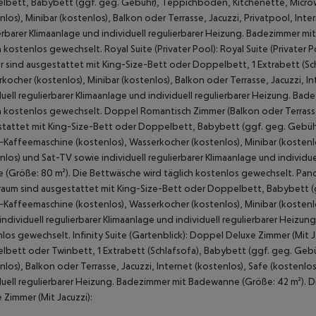
bett, Babybett (ggf. geg. Gebühr), Teppichboden, Kitchenette, Microw
nlos), Minibar (kostenlos), Balkon oder Terrasse, Jacuzzi, Privatpool, Inte
erbarer Klimaanlage und individuell regulierbarer Heizung. Badezimmer 
h kostenlos gewechselt. Royal Suite (Privater Pool): Royal Suite (Privater
 sind ausgestattet mit King-Size-Bett oder Doppelbett, 1 Extrabett (S
kocher (kostenlos), Minibar (kostenlos), Balkon oder Terrasse, Jacuzzi, I
duell regulierbarer Klimaanlage und individuell regulierbarer Heizung. B
h kostenlos gewechselt. Doppel Romantisch Zimmer (Balkon oder Terrass
tattet mit King-Size-Bett oder Doppelbett, Babybett (ggf. geg. Gebüh
‑Kaffeemaschine (kostenlos), Wasserkocher (kostenlos), Minibar (kostenlos
nlos) und Sat-TV sowie individuell regulierbarer Klimaanlage und indivi
 (Größe: 80 m²). Die Bettwäsche wird täglich kostenlos gewechselt. Panora
um sind ausgestattet mit King-Size-Bett oder Doppelbett, Babybett (g
‑Kaffeemaschine (kostenlos), Wasserkocher (kostenlos), Minibar (kostenlos
individuell regulierbarer Klimaanlage und individuell regulierbarer Heizu
los gewechselt. Infinity Suite (Gartenblick): Doppel Deluxe Zimmer (Mit J
bett oder Twinbett, 1 Extrabett (Schlafsofa), Babybett (ggf. geg. Geb
nlos), Balkon oder Terrasse, Jacuzzi, Internet (kostenlos), Safe (kostenlo
duell regulierbarer Heizung. Badezimmer mit Badewanne (Größe: 42 m²). 
 Zimmer (Mit Jacuzzi):