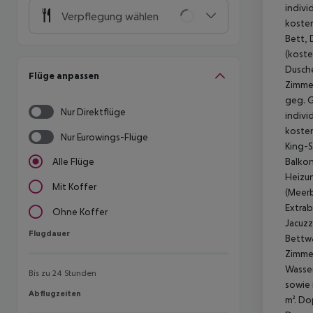
indivi
Verpflegung wählen
kosten
Bett, 
(koste
Dusche
Flüge anpassen
Zimmer
geg. G
Nur Direktflüge
indivi
kosten
Nur Eurowings-Flüge
King-S
Balkon
Alle Flüge
Heizun
Mit Koffer
(Meerb
Extrab
Ohne Koffer
Jacuzz
Flugdauer
Flugdauer
Bettwä
Zimmer
Wasser
Bis zu 24 Stunden
sowie 
Abflugzeiten
Abflugzeiten
m². Do