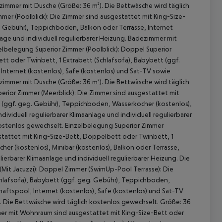
dezimmer mit Dusche (Größe: 36 m²). Die Bettwäsche wird täglich
mer (Poolblick): Die Zimmer sind ausgestattet mit King-Size-
. Gebühr), Teppichboden, Balkon oder Terrasse, Internet
nlage und individuell regulierbarer Heizung. Badezimmer mit
elbelegung Superior Zimmer (Poolblick): Doppel Superior
tt oder Twinbett, 1 Extrabett (Schlafsofa), Babybett (ggf.
Internet (kostenlos), Safe (kostenlos) und Sat-TV sowie
dezimmer mit Dusche (Größe: 36 m²). Die Bettwäsche wird täglich
erior Zimmer (Meerblick): Die Zimmer sind ausgestattet mit
t (ggf. geg. Gebühr), Teppichboden, Wasserkocher (kostenlos),
dividuell regulierbarer Klimaanlage und individuell regulierbarer
kostenlos gewechselt. Einzelbelegung Superior Zimmer
estattet mit King-Size-Bett, Doppelbett oder Twinbett, 1
 akzeptieren
er (kostenlos), Minibar (kostenlos), Balkon oder Terrasse,
lierbarer Klimaanlage und individuell regulierbarer Heizung. Die
Mit Jacuzzi): Doppel Zimmer (SwimUp-Pool Terrasse): Die
chlafsofa), Babybett (ggf. geg. Gebühr), Teppichboden,
haftspool, Internet (kostenlos), Safe (kostenlos) und Sat-TV
ng. Die Bettwäsche wird täglich kostenlos gewechselt. Größe: 36
mmer mit Wohnraum sind ausgestattet mit King-Size-Bett oder