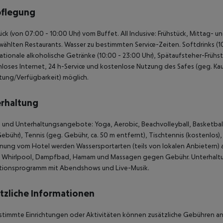
pflegung
ück (von 07:00 - 10:00 Uhr) vom Buffet. All Inclusive: Frühstück, Mittag
ählten Restaurants. Wasser zu bestimmten Service-Zeiten. Softdrinks (10:0
nationale alkoholische Getränke (10:00 - 23:00 Uhr), Spätaufsteher-Frühstüc
loses Internet, 24 h-Service und kostenlose Nutzung des Safes (geg. Kaut
tung/Verfügbarkeit) möglich.
rhaltung
 und Unterhaltungsangebote: Yoga, Aerobic, Beachvolleyball, Basketball, F
ebühr), Tennis (geg. Gebühr, ca. 50 m entfernt), Tischtennis (kostenlos),
nung vom Hotel werden Wassersportarten (teils von lokalen Anbietern) a
, Whirlpool, Dampfbad, Hamam und Massagen gegen Gebühr. Unterhaltun
tionsprogramm mit Abendshows und Live-Musik.
tzliche Informationen
stimmte Einrichtungen oder Aktivitäten können zusätzliche Gebühren anf