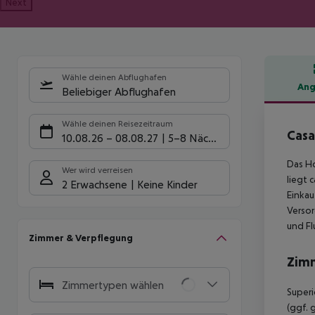
Next
Wähle deinen Abflughafen
Ang
Beliebiger Abflughafen
Hote
Wähle deinen Reisezeitraum
Casa
10.08.26
–
08.08.27
5-8 Nächte
Das Ho
Wer wird verreisen
liegt 
2 Erwachsene
Keine Kinder
Einkau
Versor
und Fl
Zimmer & Verpflegung
Zim
Zimmertypen wählen
Superi
(ggf. 