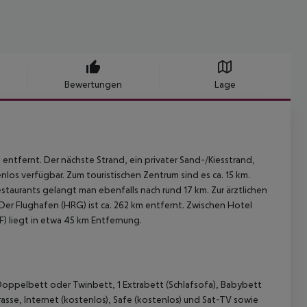
Bewertungen
Lage
 entfernt. Der nächste Strand, ein privater Sand-/Kiesstrand,
los verfügbar. Zum touristischen Zentrum sind es ca. 15 km.
staurants gelangt man ebenfalls nach rund 17 km. Zur ärztlichen
Der Flughafen (HRG) ist ca. 262 km entfernt. Zwischen Hotel
F) liegt in etwa 45 km Entfernung.
 Doppelbett oder Twinbett, 1 Extrabett (Schlafsofa), Babybett
sse, Internet (kostenlos), Safe (kostenlos) und Sat-TV sowie