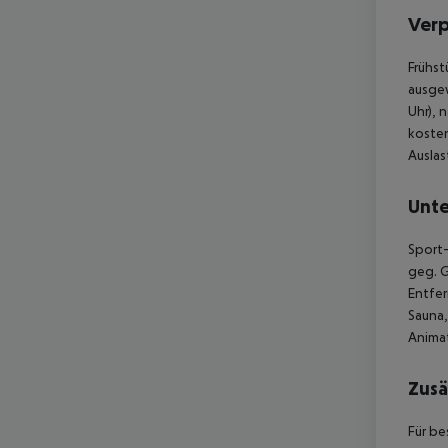
Ver
Frühst
ausgew
Uhr), 
kosten
Auslas
Unte
Sport-
geg. G
Entfer
Sauna
Anima
Zusä
Für be