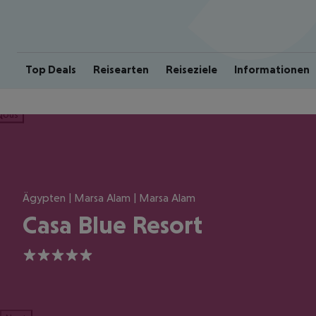
Top Deals
Reisearten
Reiseziele
Informationen
ious
Ägypten | Marsa Alam | Marsa Alam
Casa Blue Resort
5