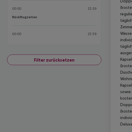
Doppel
(koste
00:00
23:59
reguli
Rückflugzeiten
Rückflugzeiten
täglic
Zimmer
Wasser
00:00
23:59
indivi
täglic
ausges
Kapsel
Filter zurücksetzen
(koste
Dusche
Wohnra
Kapsel
sowie 
kosten
Doppel
(koste
indivi
Deluxe