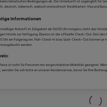
kalen klimatischen Bedingungen ab. Die Unterkunft ist zugänglich für Gä
ch, deutsch, italienisch, arabisch und polnisch. Kreditkarten: Visa und Eur
tige Informationen
anmäßiger Ankunft im Zielgebiet ab 04:00 Uhr morgens steht das Hotelz
igen Hotels zur Verfügung. Ebenso ist die offizielle Check-Out-Zeit des 
00 Uhr am Folgetag ein. Früh-Check-In bzw. Spät-Check-Out können je n
hinzugebucht werden.
eis:
Reise ist nicht für Personen mit eingeschränkter Mobilität geeignet. We
 wenden Sie sich bitte an unseren Kundenservice, bevor Sie Ihre Buchung