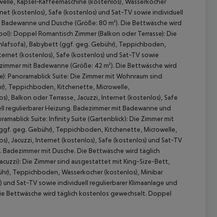
elle, Kapsel‑Kaffeemaschine (kostenlos), Wasserkocher
rnet (kostenlos), Safe (kostenlos) und Sat-TV sowie individuell
mit Badewanne und Dusche (Größe: 80 m²). Die Bettwäsche wird
 Pool): Doppel Romantisch Zimmer (Balkon oder Terrasse): Die
chlafsofa), Babybett (ggf. geg. Gebühr), Teppichboden,
nternet (kostenlos), Safe (kostenlos) und Sat-TV sowie
adezimmer mit Badewanne (Größe: 42 m²). Die Bettwäsche wird
e): Panoramablick Suite: Die Zimmer mit Wohnraum sind
r), Teppichboden, Kitchenette, Microwelle,
), Balkon oder Terrasse, Jacuzzi, Internet (kostenlos), Safe
duell regulierbarer Heizung. Badezimmer mit Badewanne und
mablick Suite: Infinity Suite (Gartenblick): Die Zimmer mit
gf. geg. Gebühr), Teppichboden, Kitchenette, Microwelle,
), Jacuzzi, Internet (kostenlos), Safe (kostenlos) und Sat-TV
ng. Badezimmer mit Dusche. Die Bettwäsche wird täglich
acuzzi): Die Zimmer sind ausgestattet mit King-Size-Bett,
ühr), Teppichboden, Wasserkocher (kostenlos), Minibar
s) und Sat-TV sowie individuell regulierbarer Klimaanlage und
Die Bettwäsche wird täglich kostenlos gewechselt. Doppel