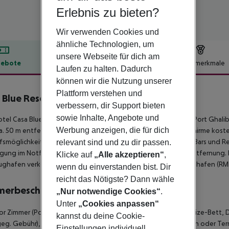
Erlebnis zu bieten?
Wir verwenden Cookies und
ähnliche Technologien, um
unsere Webseite für dich am
ebote
Hotelbeschreibung
Hotelmerkmale
Laufen zu halten. Dadurch
lbeschreibung
können wir die Nutzung unserer
Plattform verstehen und
 Blue Resort
verbessern, dir Support bieten
5
sowie Inhalte, Angebote und
tel Casa Blue Resort (Adults only) befindet sich ca. 15 km von Port Ghalib
Werbung anzeigen, die für dich
ca. 50 m entfernt. Am Strand sind Sonnenliegen und Sonnenschirme kosten
fsmöglichkeiten liegen ca. 17 km vom Hotel. Zu den nächsten Bars und Re
relevant sind und zu dir passen.
gung im Notfall befindet sich ein Krankenhaus in etwa 15 km Entfernung. 
Klicke auf
„Alle akzeptieren“
,
ughafen verkehrt (gegen Gebühr) ein Shuttle. Ein weiterer Flughafen (RM
wenn du einverstanden bist. Dir
reicht das Nötigste? Dann wähle
merbeschreibung
„Nur notwendige Cookies“
.
Unter
„Cookies anpassen“
or Zimmer (Poolblick): Die Zimmer sind ausgestattet mit King-Size-Bett,
kannst du deine Cookie-
geg. Gebühr), Teppichboden, Wasserkocher (kostenlos), Balkon oder Terra
Einstellungen individuell