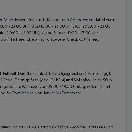
- und Abendessen. Frühstück, Mittag- und Abendessen dabei nur in
0 - 23:00 Uhr), Bier (10:00 - 23:00 Uhr), Wein (10:00 - 23:00
k (10:00 - 12:00 Uhr), kleine Snacks (12:00 - 17:00 Uhr),
ion). Früherer Check In und späterer Check out (je nach
ußball, Dart (kostenlos), Billard (geg. Gebühr), Fitness (ggf.
 2 Padel-Tennisplätze (geg. Gebühr) und Volleyball. In ca. 50 m
ngeboten. Wellness (von 09:00 - 19:00 Uhr): Spa-Bereich mit
g für Erwachsene: von Januar bis Dezember
allen. Einige Dienstleistungen hängen von der Jahreszeit und