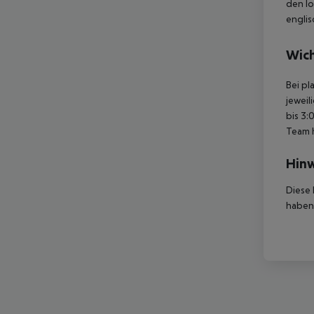
den lo
englis
Wich
Bei pl
jeweil
bis 3:
Team 
Hinw
Diese 
haben,