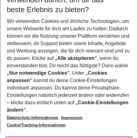
11.08.26
–
09.08.27
5-8 Nächte
beste Erlebnis zu bieten?
Wer wird verreisen
Wir verwenden Cookies und ähnliche Technologien, um
2 Erwachsene
Keine Kinder
unsere Webseite für dich am Laufen zu halten. Dadurch
können wir die Nutzung unserer Plattform verstehen und
Mehr Filter anzeigen
verbessern, dir Support bieten sowie Inhalte, Angebote
und Werbung anzeigen, die für dich relevant sind und zu
dir passen. Klicke auf
„Alle akzeptieren“
, wenn du
einverstanden bist. Dir reicht das Nötigste? Dann wähle
„Nur notwendige Cookies“
. Unter
„Cookies
anpassen“
kannst du deine Cookie-Einstellungen
Footer
Footer navigation
individuell anpassen. Du kannst deine Privatsphäre-
Über uns
Einstellungen natürlich jederzeit ändern oder widerrufen
AGB
– klicke dazu einfach unten auf
„Cookie-Einstellungen
Service & Hilfe
Bestpreisgarantie
ändern“
.
Datenschutz-Informationen
Impressum
Agenturbetreuung
Cookie-Einstellungen ändern
Folge uns
Barrierefreies Reisen
Cookie/Tracking-Informationen
Cookie-Richtlinie
Check-in
Datenschutz