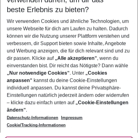
09.08.26
–
07.08.27
5-8 Nächte
beste Erlebnis zu bieten?
Wer wird verreisen
Wir verwenden Cookies und ähnliche Technologien, um
2 Erwachsene
Keine Kinder
unsere Webseite für dich am Laufen zu halten. Dadurch
können wir die Nutzung unserer Plattform verstehen und
Mehr Filter anzeigen
verbessern, dir Support bieten sowie Inhalte, Angebote
und Werbung anzeigen, die für dich relevant sind und zu
dir passen. Klicke auf
„Alle akzeptieren“
, wenn du
einverstanden bist. Dir reicht das Nötigste? Dann wähle
„Nur notwendige Cookies“
. Unter
„Cookies
anpassen“
kannst du deine Cookie-Einstellungen
Footer
Footer navigation
individuell anpassen. Du kannst deine Privatsphäre-
Über uns
Einstellungen natürlich jederzeit ändern oder widerrufen
AGB
– klicke dazu einfach unten auf
„Cookie-Einstellungen
Service & Hilfe
Bestpreisgarantie
ändern“
.
Datenschutz-Informationen
Impressum
Agenturbetreuung
Cookie-Einstellungen ändern
Folge uns
Barrierefreies Reisen
Cookie/Tracking-Informationen
Cookie-Richtlinie
Check-in
Datenschutz