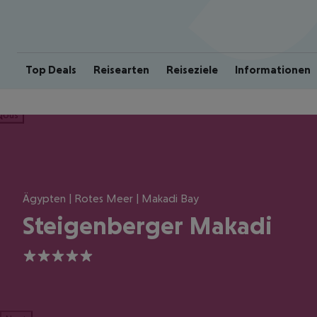
Top Deals
Reisearten
Reiseziele
Informationen
ious
Ägypten | Rotes Meer | Makadi Bay
Steigenberger Makadi
5