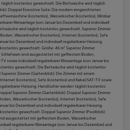
 täglich kostenlos gewechselt. Die Bettwäsche wird täglich
ck):
Doppel Executive Suite:
Die modern eingerichteten
affeemaschine (kostenlos), Wasserkocher (kostenlos), Minibar
ierbarer Klimaanlage (von Januar bis Dezember) und individuell
ettwäsche wird täglich kostenlos gewechselt.
Superior Zimmer
Boden, Wasserkocher (kostenlos), Internet (kostenlos), Safe
anuar bis Dezember) und individuell regulierbarer Heizung.
 kostenlos gewechselt. Größe: 46 m².
Superior Zimmer
 Schlafraum sind ausgestattet mit gefliestem Boden,
TV sowie individuell regulierbarer Klimaanlage (von Januar bis
ostenlos gewechselt. Die Bettwäsche wird täglich kostenlos
 akzeptieren
Superior Zimmer (Gartenblick):
Die Zimmer mit einem
Internet (kostenlos), Safe (kostenlos) und Kabel/SAT-TV sowie
 regulierbarer Heizung. Handtücher werden täglich kostenlos
oppel Superior Zimmer (Gartenblick):
Doppel Superior Zimmer
oden, Wasserkocher (kostenlos), Internet (kostenlos), Safe
anuar bis Dezember) und individuell regulierbarer Heizung.
 kostenlos gewechselt.
Doppel Superior Zimmer (Poolblick):
ind ausgestattet mit gefliestem Boden, Wasserkocher
viduell regulierbarer Klimaanlage (von Januar bis Dezember) und