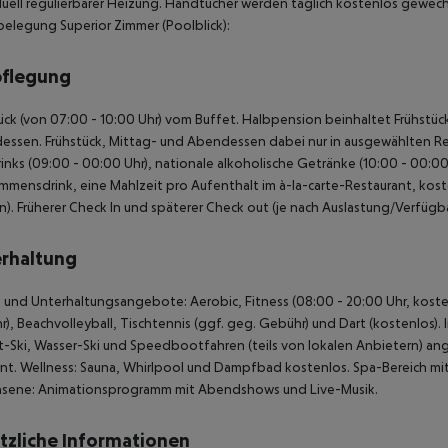
duell regulierbarer Heizung. Handtücher werden täglich kostenlos gewech
belegung Superior Zimmer (Poolblick):
pflegung
ück (von 07:00 - 10:00 Uhr) vom Buffet. Halbpension beinhaltet Frühstück
ssen. Frühstück, Mittag- und Abendessen dabei nur in ausgewählten Res
inks (09:00 - 00:00 Uhr), nationale alkoholische Getränke (10:00 - 00:00 
mmensdrink, eine Mahlzeit pro Aufenthalt im à-la-carte-Restaurant, kos
n). Früherer Check In und späterer Check out (je nach Auslastung/Verfügba
rhaltung
 und Unterhaltungsangebote: Aerobic, Fitness (08:00 - 20:00 Uhr, kostenlo
), Beachvolleyball, Tischtennis (ggf. geg. Gebühr) und Dart (kostenlos
t-Ski, Wasser-Ski und Speedbootfahren (teils von lokalen Anbietern) an
nt. Wellness: Sauna, Whirlpool und Dampfbad kostenlos. Spa-Bereich 
hsene: Animationsprogramm mit Abendshows und Live-Musik.
tzliche Informationen