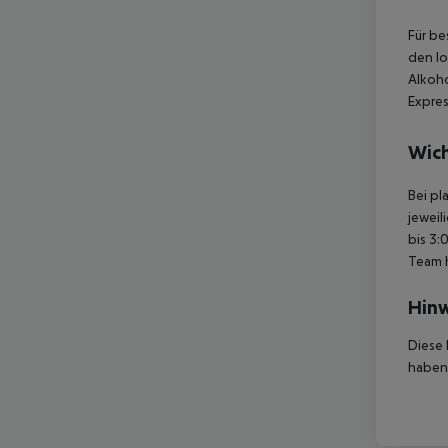
Für be
den lo
Alkoho
Expres
Wich
Bei pl
jeweil
bis 3:
Team 
Hinw
Diese 
haben,