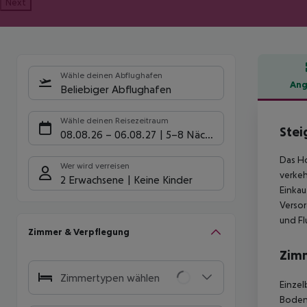
Next
Wähle deinen Abflughafen
Ang
Beliebiger Abflughafen
Hote
Wähle deinen Reisezeitraum
Stei
08.08.26
–
06.08.27
5-8 Nächte
Das Ho
Wer wird verreisen
verkeh
2 Erwachsene
Keine Kinder
Einkau
Versor
und Fl
Zimmer & Verpflegung
Zim
Zimmertypen wählen
Einzel
Boden,