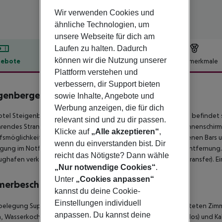
Wir verwenden Cookies und
ähnliche Technologien, um
unsere Webseite für dich am
Laufen zu halten. Dadurch
können wir die Nutzung unserer
ebote
Hotelbeschreibung
Hotelmerkmale
Plattform verstehen und
lbeschreibung
verbessern, dir Support bieten
genberger Makadi
sowie Inhalte, Angebote und
5
Werbung anzeigen, die für dich
tel Steigenberger Makadi Ex Jaz Makadi Bayview (Adults only) befindet 
relevant sind und zu dir passen.
rendes Strand-Shuttle). Am Strand sind Sonnenliegen und Sonnenschirme k
Klicke auf
„Alle akzeptieren“
,
fsmöglichkeiten liegen ca. 20 km vom Hotel. Die nächstgelegenen Bars un
wenn du einverstanden bist. Dir
gung im Notfall befindet sich ein Krankenhaus in etwa 30 km Entfernung.
reicht das Nötigste? Dann wähle
ughafen verkehrt (gegen Gebühr) ein Shuttle (privater Bodentransfer). Ei
„Nur notwendige Cookies“
.
Unter
„Cookies anpassen“
merbeschreibung
kannst du deine Cookie-
Einstellungen individuell
belegung Superior Zimmer (Gartenblick):
Die modern eingerichteten Zimme
anpassen. Du kannst deine
 Wasserkocher (kostenlos), Internet (kostenlos), Safe (kostenlos) und Ka