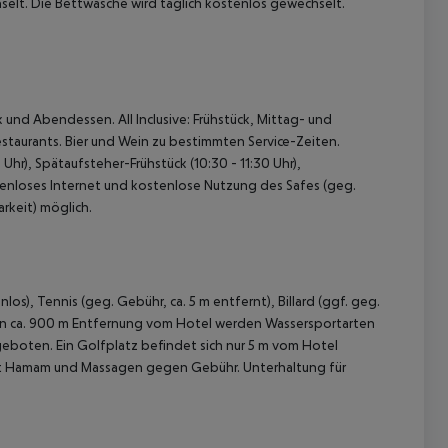
selt. Die Bettwäsche wird täglich kostenlos gewechselt.
 und Abendessen. All Inclusive: Frühstück, Mittag- und
taurants. Bier und Wein zu bestimmten Service-Zeiten.
Uhr), Spätaufsteher-Frühstück (10:30 - 11:30 Uhr),
tenloses Internet und kostenlose Nutzung des Safes (geg.
rkeit) möglich.
s), Tennis (geg. Gebühr, ca. 5 m entfernt), Billard (ggf. geg.
). In ca. 900 m Entfernung vom Hotel werden Wassersportarten
geboten. Ein Golfplatz befindet sich nur 5 m vom Hotel
mit Hamam und Massagen gegen Gebühr. Unterhaltung für