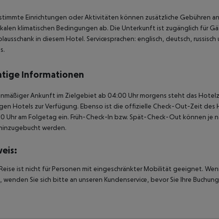
stimmte Einrichtungen oder Aktivitäten können zusätzliche Gebühren anf
kalen klimatischen Bedingungen ab. Die Unterkunft ist zugänglich für Gä
lausschank in diesem Hotel. Servicesprachen: englisch, deutsch, russisch
s.
tige Informationen
anmäßiger Ankunft im Zielgebiet ab 04:00 Uhr morgens steht das Hotelz
igen Hotels zur Verfügung. Ebenso ist die offizielle Check-Out-Zeit des 
00 Uhr am Folgetag ein. Früh-Check-In bzw. Spät-Check-Out können je n
hinzugebucht werden.
eis:
Reise ist nicht für Personen mit eingeschränkter Mobilität geeignet. We
 wenden Sie sich bitte an unseren Kundenservice, bevor Sie Ihre Buchung