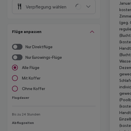
Januar
Verpflegung wählen
kosten
Zimmer
(geg. 
reguli
Flüge anpassen
(Buchtb
(koste
Nur Direktflüge
Handtü
(Buchtb
Nur Eurowings-Flüge
Wasser
Dezemb
Alle Flüge
gewech
Mit Koffer
Schlaf
indivi
Ohne Koffer
gewech
Flugdauer
Flugdauer
(Poolbl
(koste
Handtü
Bis zu 24 Stunden
Einzel
Abflugzeiten
Abflugzeiten
(koste