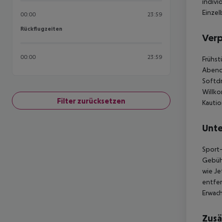
indivi
Einzel
00:00
23:59
Rückflugzeiten
Rückflugzeiten
Ver
00:00
23:59
Frühst
Abende
Softdr
Willko
Filter zurücksetzen
Kautio
Unte
Sport-
Gebühr
wie Je
entfer
Erwac
Zusä