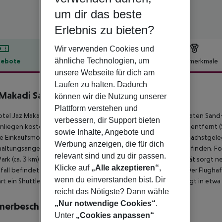
um dir das beste
Erlebnis zu bieten?
Wir verwenden Cookies und
ähnliche Technologien, um
ebote
Hotelbeschreibung
Hotelmerkmale
unsere Webseite für dich am
lbeschreibung
Laufen zu halten. Dadurch
Makadi Saraya Resort
können wir die Nutzung unserer
5
Plattform verstehen und
tel Jaz Makadi Saraya Resort befindet sich ca. 400 m vom privaten San
verbessern, dir Support bieten
liegen kostenlos verfügbar. Die Stadt Hurghada ist ca. 30 km entfernt (S
sowie Inhalte, Angebote und
e Einkaufsmöglichkeiten sind nach ca. 20 km zu erreichen. Die nächstgel
Werbung anzeigen, die für dich
altungsangebote wie ein Kino sind in ca. 20 km Entfernung zu finden. F
relevant sind und zu dir passen.
ark (ca. 3 km) und Hurghada New Marina (ca. 30 km). Für Mobilität sorgt
Klicke auf
„Alle akzeptieren“
,
fall befindet sich ein Krankenhaus in etwa 30 km Entfernung. Der Flugha
wenn du einverstanden bist. Dir
rt ein Shuttle (gegen Gebühr). Ein weiterer Flughafen (RMF) liegt in etw
reicht das Nötigste? Dann wähle
„Nur notwendige Cookies“
.
merbeschreibung
Unter
„Cookies anpassen“