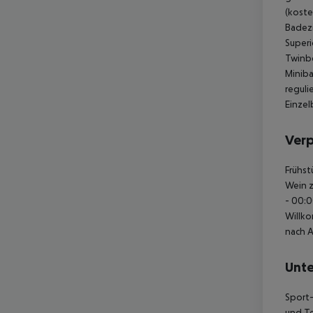
(koste
Badezi
Superi
Twinbe
Miniba
reguli
Einzel
Ver
Frühst
Wein z
- 00:0
Willko
nach A
Unte
Sport-
und Te