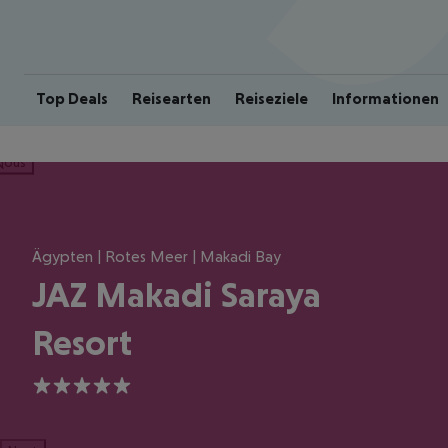
Top Deals
Reisearten
Reiseziele
Informationen
ious
Ägypten | Rotes Meer | Makadi Bay
JAZ Makadi Saraya
Resort
5