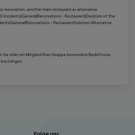
 renovation. another main restaurant as alternative
00
Incidents|General|Renovations - Restaurant|Duration of the
dents|General|Renovations - Restaurant|Solution:Alternative
nn Sie oder ein Mitglied Ihrer Gruppe besondere Bedürfnisse
 bestätigen.
Folge uns