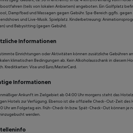
ootfahren (teils von lokalen Anbietern) angeboten. Ein Golfplatz bef
pool, Dampfbad und Massagen gegen Gebühr. Spa-Bereich ggfls. gegen 
endshows und Live-Musik. Spielplatz. Kinderbetreuung: Animationsprogramm
ren) und Babysitting (gegen Gebühr).
tzliche Informationen
stimmte Einrichtungen oder Aktivitäten können zusätzliche Gebühren anf
kalen klimatischen Bedingungen ab. Kein Alkoholausschank in diesem Hotel
ch. Kreditkarten: Visa und Euro/MasterCard.
tige Informationen
anmäßiger Ankunft im Zielgebiet ab 04:00 Uhr morgens steht das Hotelz
igen Hotels zur Verfügung. Ebenso ist die offizielle Check-Out-Zeit des 
00 Uhr am Folgetag ein. Früh-Check-In bzw. Spät-Check-Out können je n
hinzugebucht werden.
telleninfo