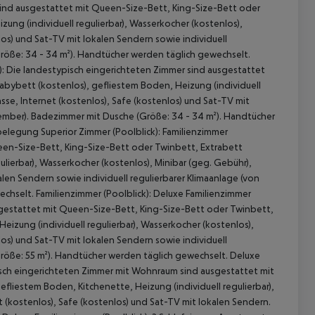
sind ausgestattet mit Queen-Size-Bett, King-Size-Bett oder
ung (individuell regulierbar), Wasserkocher (kostenlos),
los) und Sat-TV mit lokalen Sendern sowie individuell
Größe: 34 - 34 m²). Handtücher werden täglich gewechselt.
): Die landestypisch eingerichteten Zimmer sind ausgestattet
abybett (kostenlos), gefliestem Boden, Heizung (individuell
asse, Internet (kostenlos), Safe (kostenlos) und Sat-TV mit
ezember). Badezimmer mit Dusche (Größe: 34 - 34 m²). Handtücher
belegung Superior Zimmer (Poolblick): Familienzimmer
ueen-Size-Bett, King-Size-Bett oder Twinbett, Extrabett
ulierbar), Wasserkocher (kostenlos), Minibar (geg. Gebühr),
alen Sendern sowie individuell regulierbarer Klimaanlage (von
hselt. Familienzimmer (Poolblick): Deluxe Familienzimmer
sgestattet mit Queen-Size-Bett, King-Size-Bett oder Twinbett,
 akzeptieren
eizung (individuell regulierbar), Wasserkocher (kostenlos),
los) und Sat-TV mit lokalen Sendern sowie individuell
Größe: 55 m²). Handtücher werden täglich gewechselt. Deluxe
pisch eingerichteten Zimmer mit Wohnraum sind ausgestattet mit
efliestem Boden, Kitchenette, Heizung (individuell regulierbar),
t (kostenlos), Safe (kostenlos) und Sat-TV mit lokalen Sendern.