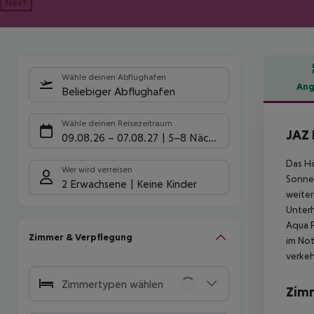
Next
Wähle deinen Abflughafen
Ang
Beliebiger Abflughafen
Hote
Wähle deinen Reisezeitraum
JAZ 
09.08.26
–
07.08.27
5-8 Nächte
Das Ho
Wer wird verreisen
Sonnen
2 Erwachsene
Keine Kinder
weiter
Unterh
Aqua P
Zimmer & Verpflegung
im Not
verkeh
Zimmertypen wählen
Zim