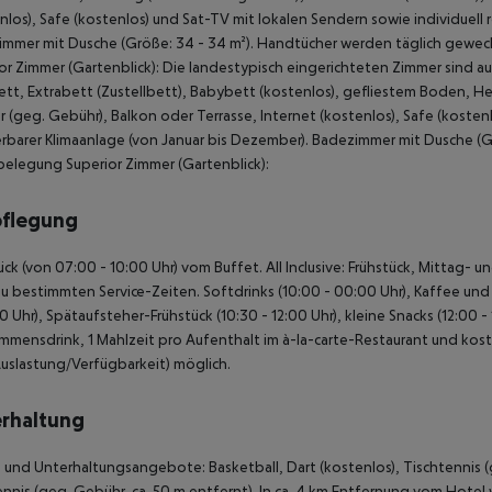
nlos), Safe (kostenlos) und Sat-TV mit lokalen Sendern sowie individuell 
mmer mit Dusche (Größe: 34 - 34 m²). Handtücher werden täglich gewech
or Zimmer (Gartenblick): Die landestypisch eingerichteten Zimmer sind 
tt, Extrabett (Zustellbett), Babybett (kostenlos), gefliestem Boden, Heiz
r (geg. Gebühr), Balkon oder Terrasse, Internet (kostenlos), Safe (kosten
erbarer Klimaanlage (von Januar bis Dezember). Badezimmer mit Dusche (
belegung Superior Zimmer (Gartenblick):
pflegung
ück (von 07:00 - 10:00 Uhr) vom Buffet. All Inclusive: Frühstück, Mittag- 
u bestimmten Service-Zeiten. Softdrinks (10:00 - 00:00 Uhr), Kaffee und 
0 Uhr), Spätaufsteher-Frühstück (10:30 - 12:00 Uhr), kleine Snacks (12:00 -
mmensdrink, 1 Mahlzeit pro Aufenthalt im à-la-carte-Restaurant und koste
uslastung/Verfügbarkeit) möglich.
rhaltung
 und Unterhaltungsangebote: Basketball, Dart (kostenlos), Tischtennis (g
nnis (geg. Gebühr, ca. 50 m entfernt). In ca. 4 km Entfernung vom Hote