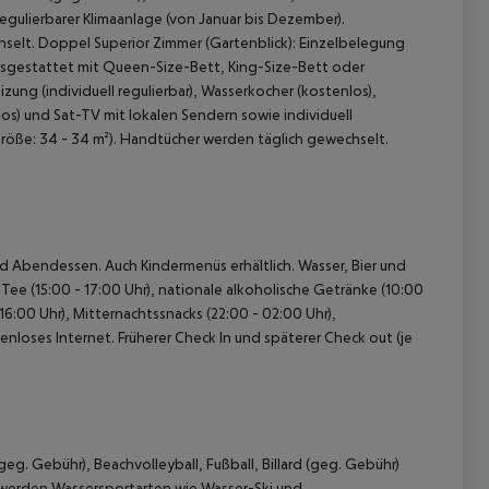
regulierbarer Klimaanlage (von Januar bis Dezember).
selt. Doppel Superior Zimmer (Gartenblick): Einzelbelegung
ausgestattet mit Queen-Size-Bett, King-Size-Bett oder
ung (individuell regulierbar), Wasserkocher (kostenlos),
los) und Sat-TV mit lokalen Sendern sowie individuell
Größe: 34 - 34 m²). Handtücher werden täglich gewechselt.
und Abendessen. Auch Kindermenüs erhältlich. Wasser, Bier und
Tee (15:00 - 17:00 Uhr), nationale alkoholische Getränke (10:00
 16:00 Uhr), Mitternachtssnacks (22:00 - 02:00 Uhr),
nloses Internet. Früherer Check In und späterer Check out (je
eg. Gebühr), Beachvolleyball, Fußball, Billard (geg. Gebühr)
l werden Wassersportarten wie Wasser-Ski und