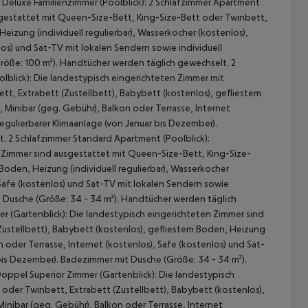
Deluxe Familienzimmer (Poolblick): 2 Schlafzimmer Apartment
sgestattet mit Queen-Size-Bett, King-Size-Bett oder Twinbett,
eizung (individuell regulierbar), Wasserkocher (kostenlos),
los) und Sat-TV mit lokalen Sendern sowie individuell
Größe: 100 m²). Handtücher werden täglich gewechselt. 2
lblick): Die landestypisch eingerichteten Zimmer mit
t, Extrabett (Zustellbett), Babybett (kostenlos), gefliestem
, Minibar (geg. Gebühr), Balkon oder Terrasse, Internet
regulierbarer Klimaanlage (von Januar bis Dezember).
. 2 Schlafzimmer Standard Apartment (Poolblick):
 Zimmer sind ausgestattet mit Queen-Size-Bett, King-Size-
Boden, Heizung (individuell regulierbar), Wasserkocher
 Safe (kostenlos) und Sat-TV mit lokalen Sendern sowie
t Dusche (Größe: 34 - 34 m²). Handtücher werden täglich
 (Gartenblick): Die landestypisch eingerichteten Zimmer sind
Zustellbett), Babybett (kostenlos), gefliestem Boden, Heizung
n oder Terrasse, Internet (kostenlos), Safe (kostenlos) und Sat-
 bis Dezember). Badezimmer mit Dusche (Größe: 34 - 34 m²).
oppel Superior Zimmer (Gartenblick): Die landestypisch
oder Twinbett, Extrabett (Zustellbett), Babybett (kostenlos),
Minibar (geg. Gebühr), Balkon oder Terrasse, Internet