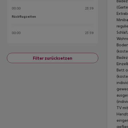
Badezi
(Garte
00:00
23:59
Extrab
Rückflugzeiten
Rückflugzeiten
Miniba
reguli
Schlaf
00:00
23:59
Wohnra
Boden,
(koste
Badezi
Filter zurücksetzen
Einzel
Bett o
(koste
indivi
gewech
ausges
(indiv
TV mit
Handtü
einger
geflie