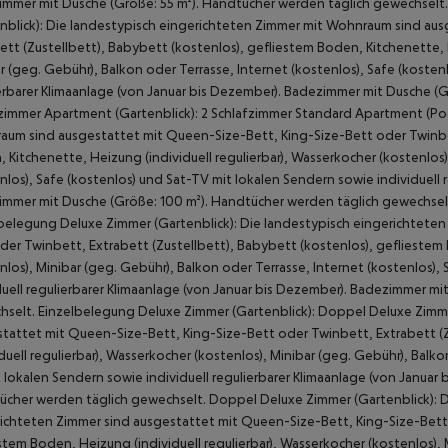
mmer mit Dusche (Größe: 55 m²). Handtücher werden täglich gewechselt. 
nblick): Die landestypisch eingerichteten Zimmer mit Wohnraum sind au
ett (Zustellbett), Babybett (kostenlos), gefliestem Boden, Kitchenette, H
r (geg. Gebühr), Balkon oder Terrasse, Internet (kostenlos), Safe (kosten
erbarer Klimaanlage (von Januar bis Dezember). Badezimmer mit Dusche (
zimmer Apartment (Gartenblick): 2 Schlafzimmer Standard Apartment (Poo
um sind ausgestattet mit Queen-Size-Bett, King-Size-Bett oder Twinbet
 Kitchenette, Heizung (individuell regulierbar), Wasserkocher (kostenlos)
nlos), Safe (kostenlos) und Sat-TV mit lokalen Sendern sowie individuell 
mmer mit Dusche (Größe: 100 m²). Handtücher werden täglich gewechselt
belegung Deluxe Zimmer (Gartenblick): Die landestypisch eingerichteten
der Twinbett, Extrabett (Zustellbett), Babybett (kostenlos), gefliestem 
nlos), Minibar (geg. Gebühr), Balkon oder Terrasse, Internet (kostenlos),
duell regulierbarer Klimaanlage (von Januar bis Dezember). Badezimmer mi
selt. Einzelbelegung Deluxe Zimmer (Gartenblick): Doppel Deluxe Zimmer
tattet mit Queen-Size-Bett, King-Size-Bett oder Twinbett, Extrabett (
iduell regulierbar), Wasserkocher (kostenlos), Minibar (geg. Gebühr), Balko
 lokalen Sendern sowie individuell regulierbarer Klimaanlage (von Januar
cher werden täglich gewechselt. Doppel Deluxe Zimmer (Gartenblick): D
ichteten Zimmer sind ausgestattet mit Queen-Size-Bett, King-Size-Bett 
stem Boden, Heizung (individuell regulierbar), Wasserkocher (kostenlos), 