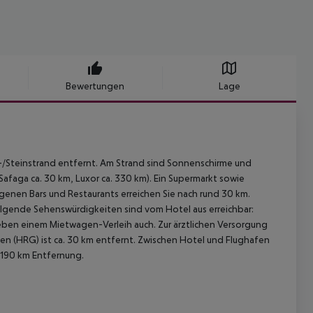
Bewertungen
Lage
d-/Steinstrand entfernt. Am Strand sind Sonnenschirme und
afaga ca. 30 km, Luxor ca. 330 km). Ein Supermarkt sowie
egenen Bars und Restaurants erreichen Sie nach rund 30 km.
olgende Sehenswürdigkeiten sind vom Hotel aus erreichbar:
 neben einem Mietwagen-Verleih auch. Zur ärztlichen Versorgung
fen (HRG) ist ca. 30 km entfernt. Zwischen Hotel und Flughafen
a 190 km Entfernung.