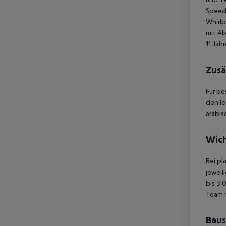
Speedb
Whirl
mit Ab
11 Jah
Zusä
Für be
den lo
arabis
Wich
Bei pl
jeweil
bis 3:
Team 
Baus