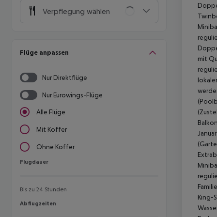
Doppel
Verpflegung wählen
Twinbe
Miniba
reguli
Doppel
Flüge anpassen
mit Qu
reguli
Nur Direktflüge
lokale
werden
Nur Eurowings-Flüge
(Poolb
(Zuste
Alle Flüge
Balkon
Mit Koffer
Januar
(Garte
Ohne Koffer
Extrab
Flugdauer
Flugdauer
Miniba
reguli
Famili
Bis zu 24 Stunden
King-S
Abflugzeiten
Abflugzeiten
Wasser