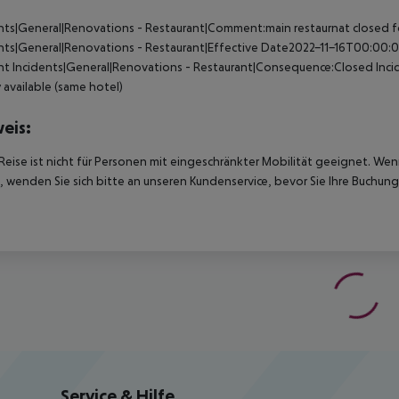
nts|General|Renovations - Restaurant|Comment:main restaurnat closed for
nts|General|Renovations - Restaurant|Effective Date2022-11-16T00:00:
nt
Incidents|General|Renovations - Restaurant|Consequence:Closed
Inci
ty available (same hotel)
eis:
Reise ist nicht für Personen mit eingeschränkter Mobilität geeignet. We
 wenden Sie sich bitte an unseren Kundenservice, bevor Sie Ihre Buchung
Service & Hilfe