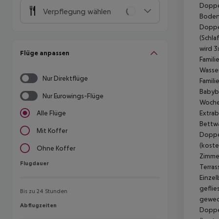
Doppel
Verpflegung wählen
Boden,
Doppel
(Schla
wird 3
Flüge anpassen
Famili
Wasser
Nur Direktflüge
Famili
Babybe
Nur Eurowings-Flüge
Woche 
Extrab
Alle Flüge
Bettwä
Mit Koffer
Doppel
(koste
Ohne Koffer
Zimmer
Flugdauer
Flugdauer
Terras
Einzel
geflie
Bis zu 24 Stunden
gewech
Abflugzeiten
Abflugzeiten
Doppel