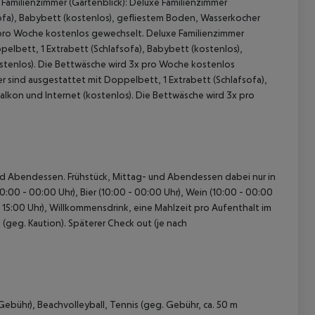
Familienzimmer (Gartenblick): Deluxe Familienzimmer
sofa), Babybett (kostenlos), gefliestem Boden, Wasserkocher
x pro Woche kostenlos gewechselt. Deluxe Familienzimmer
pelbett, 1 Extrabett (Schlafsofa), Babybett (kostenlos),
ostenlos). Die Bettwäsche wird 3x pro Woche kostenlos
er sind ausgestattet mit Doppelbett, 1 Extrabett (Schlafsofa),
alkon und Internet (kostenlos). Die Bettwäsche wird 3x pro
- und Abendessen. Frühstück, Mittag- und Abendessen dabei nur in
:00 - 00:00 Uhr), Bier (10:00 - 00:00 Uhr), Wein (10:00 - 00:00
 - 15:00 Uhr), Willkommensdrink, eine Mahlzeit pro Aufenthalt im
(geg. Kaution). Späterer Check out (je nach
Gebühr), Beachvolleyball, Tennis (geg. Gebühr, ca. 50 m