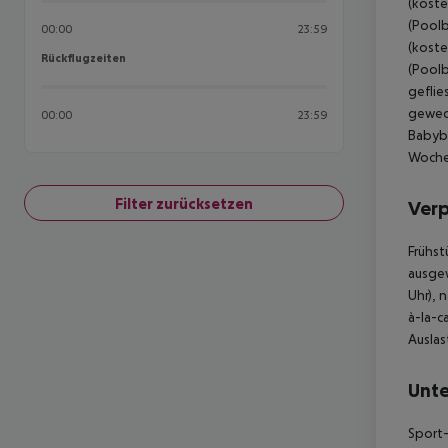
(koste
(Poolb
00:00
23:59
(koste
Rückflugzeiten
Rückflugzeiten
(Poolb
geflie
gewech
00:00
23:59
Babybe
Woche 
Filter zurücksetzen
Ver
Frühst
ausgew
Uhr), 
à-la-c
Auslas
Unte
Sport-