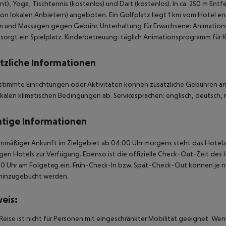
nt), Yoga, Tischtennis (kostenlos) und Dart (kostenlos). In ca. 250 m E
 von lokalen Anbietern) angeboten. Ein Golfplatz liegt 1 km vom Hotel e
 und Massagen gegen Gebühr. Unterhaltung für Erwachsene: Animations
sorgt ein Spielplatz. Kinderbetreuung: täglich Animationsprogramm für Kind
tzliche Informationen
stimmte Einrichtungen oder Aktivitäten können zusätzliche Gebühren anf
kalen klimatischen Bedingungen ab. Servicesprachen: englisch, deutsch, r
tige Informationen
anmäßiger Ankunft im Zielgebiet ab 04:00 Uhr morgens steht das Hotelz
igen Hotels zur Verfügung. Ebenso ist die offizielle Check-Out-Zeit des 
00 Uhr am Folgetag ein. Früh-Check-In bzw. Spät-Check-Out können je n
hinzugebucht werden.
eis:
Reise ist nicht für Personen mit eingeschränkter Mobilität geeignet. We