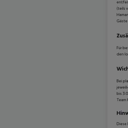
entfer
(teils
Hamam
Gäste 
Zusä
Für be
den lo
Wich
Bei pl
jeweil
bis 3:
Team 
Hinw
Diese 