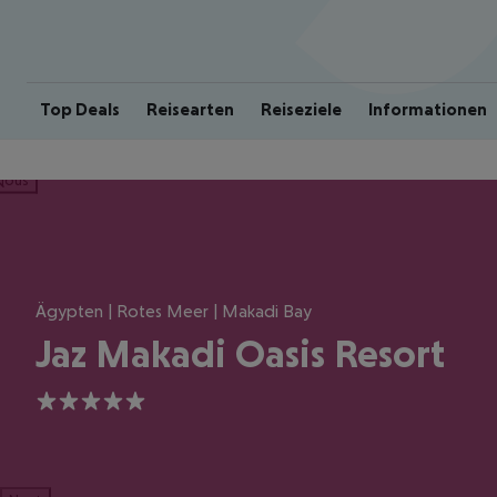
Top Deals
Reisearten
Reiseziele
Informationen
ious
Ägypten | Rotes Meer | Makadi Bay
Jaz Makadi Oasis Resort
5