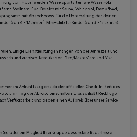
ntfernung vom Hotel werden Wassersportarten wie Wasser-Ski
ntfernt. Wellness: Spa-Bereich mit Sauna, Whirlpool, Dampfbad,
programm mit Abendshows. Für die Unterhaltung der kleinen
er (von 4 - 12 Jahren). Mini-Club für Kinder (von 3 - 12 Jahren).
allen. Einige Dienstleistungen hängen von der Jahreszeit und
ussisch und arabisch. Kreditkarten: Euro/MasterCard und Visa.
immer am Ankunftstag erst ab der offiziellen Check-In-Zeit des
Hotels am Tag der Abreise einzuhalten. Dies schließt Rückflüge
ach Verfügbarkeit und gegen einen Aufpreis über unser Service
nn Sie oder ein Mitglied Ihrer Gruppe besondere Bedürfnisse