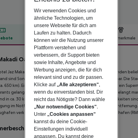
Wir verwenden Cookies und
ähnliche Technologien, um
unsere Webseite für dich am
Laufen zu halten. Dadurch
ebote
Hotelbeschreibung
Hotelmerkmale
können wir die Nutzung unserer
Plattform verstehen und
lbeschreibung
verbessern, dir Support bieten
Makadi Oasis Resort
sowie Inhalte, Angebote und
5
Werbung anzeigen, die für dich
tel Jaz Makadi Oasis Resort ist besonders bei Hochzeitsreisenden belie
relevant sind und zu dir passen.
and sind Sonnenliegen und Sonnenschirme kostenlos verfügbar. Die Sta
Klicke auf
„Alle akzeptieren“
,
ca. 650 km). Einkaufsmöglichkeiten liegen ca. 20 km vom Hotel, ein Superm
wenn du einverstanden bist. Dir
rants gelangt man nach rund 30 km. Zur nächsten Diskothek gelangt ma
ind in ca. 30 km Entfernung zu finden. Folgende Sehenswürdigkeiten sind v
reicht das Nötigste? Dann wähle
gung im Notfall befindet sich ein Krankenhaus in etwa 30 km Entfernung.
„Nur notwendige Cookies“
.
ughafen verkehrt (gegen Gebühr) ein Shuttle. Ein weiterer Flughafen (RM
Unter
„Cookies anpassen“
kannst du deine Cookie-
merbeschreibung
Einstellungen individuell
anpassen. Du kannst deine