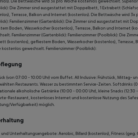
nlos). Die Bettwäsche wird 3x pro Woche kostenlos gewechselt. Superior 
lick): Die Zimmer sind ausgestattet mit Doppelbett, 1 Extrabett (Schlaf
nlos), Terrasse, Balkon und Internet (kostenlos). Die Bettwäsche wird 3
lick): Familienzimmer (Gartenblick): Die Zimmer sind ausgestattet mit Dop
stem Boden, Wasserkocher (kostenlos), Terrasse, Balkon und Internet (k
selt. Familienzimmer (Gartenblick): Familienzimmer (Poolblick): Die Zimm
tt (kostenlos), gefliestem Boden, Wasserkocher (kostenlos), Terrasse, B
kostenlos gewechselt. Familienzimmer (Poolblick):
pflegung
ück (von 07:00 - 10:00 Uhr) vom Buffet. All Inclusive: Frühstück, Mittag
ählten Restaurants. Wasser zu bestimmten Service-Zeiten. Softdrinks (00
nationale alkoholische Getränke (10:00 - 00:00 Uhr), kleine Snacks (12:30
arte-Restaurant, kostenloses Internet und kostenlose Nutzung des Safes 
tung/Verfügbarkeit) möglich.
rhaltung
 und Unterhaltungsangebote: Aerobic, Billard (kostenlos), Fitness (geg. 