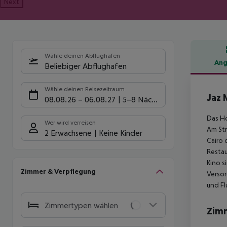
Next
Wähle deinen Abflughafen
Ang
Beliebiger Abflughafen
Hote
Wähle deinen Reisezeitraum
Jaz 
08.08.26
–
06.08.27
5-8 Nächte
Das Ho
Wer wird verreisen
Am Str
2 Erwachsene
Keine Kinder
Cairo 
Restau
Kino s
Zimmer & Verpflegung
Versor
und Fl
Zimmertypen wählen
Zim