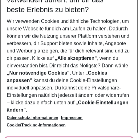
09.08.26
–
07.08.27
5-8 Nächte
beste Erlebnis zu bieten?
Wer wird verreisen
Wir verwenden Cookies und ähnliche Technologien, um
2 Erwachsene
Keine Kinder
unsere Webseite für dich am Laufen zu halten. Dadurch
können wir die Nutzung unserer Plattform verstehen und
Mehr Filter anzeigen
verbessern, dir Support bieten sowie Inhalte, Angebote
und Werbung anzeigen, die für dich relevant sind und zu
dir passen. Klicke auf
„Alle akzeptieren“
, wenn du
einverstanden bist. Dir reicht das Nötigste? Dann wähle
„Nur notwendige Cookies“
. Unter
„Cookies
anpassen“
kannst du deine Cookie-Einstellungen
Footer
Footer navigation
individuell anpassen. Du kannst deine Privatsphäre-
Über uns
Einstellungen natürlich jederzeit ändern oder widerrufen
AGB
– klicke dazu einfach unten auf
„Cookie-Einstellungen
Service & Hilfe
Bestpreisgarantie
ändern“
.
Datenschutz-Informationen
Impressum
Agenturbetreuung
Cookie-Einstellungen ändern
Folge uns
Barrierefreies Reisen
Cookie/Tracking-Informationen
Cookie-Richtlinie
Check-in
Datenschutz