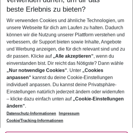
09.08.26
–
07.08.27
5-8 Nächte
beste Erlebnis zu bieten?
Wer wird verreisen
Wir verwenden Cookies und ähnliche Technologien, um
2 Erwachsene
Keine Kinder
unsere Webseite für dich am Laufen zu halten. Dadurch
können wir die Nutzung unserer Plattform verstehen und
Mehr Filter anzeigen
verbessern, dir Support bieten sowie Inhalte, Angebote
und Werbung anzeigen, die für dich relevant sind und zu
dir passen. Klicke auf
„Alle akzeptieren“
, wenn du
einverstanden bist. Dir reicht das Nötigste? Dann wähle
„Nur notwendige Cookies“
. Unter
„Cookies
anpassen“
kannst du deine Cookie-Einstellungen
Footer
Footer navigation
individuell anpassen. Du kannst deine Privatsphäre-
Über uns
Einstellungen natürlich jederzeit ändern oder widerrufen
AGB
– klicke dazu einfach unten auf
„Cookie-Einstellungen
Service & Hilfe
Bestpreisgarantie
ändern“
.
Datenschutz-Informationen
Impressum
Agenturbetreuung
Cookie-Einstellungen ändern
Folge uns
Barrierefreies Reisen
Cookie/Tracking-Informationen
Cookie-Richtlinie
Check-in
Datenschutz