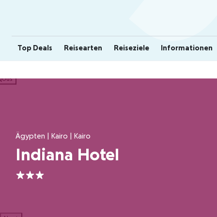
Top Deals
Reisearten
Reiseziele
Informationen
ious
Ägypten | Kairo | Kairo
Indiana Hotel
3