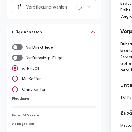
Badezi
Verpflegung wählen
Rollst
Vergr
Ver
Flüge anpassen
Frühst
Nur Direktflüge
la car
Servie
Nur Eurowings-Flüge
Geträn
Alle Flüge
carte-
Mit Koffer
Unte
Ohne Koffer
TV-Ra
Flugdauer
Flugdauer
Zusä
Bis zu 24 Stunden
Abflugzeiten
Abflugzeiten
Master