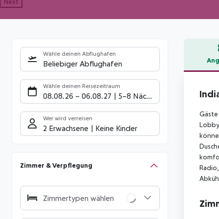
Next
Wähle deinen Abflughafen
Ang
Beliebiger Abflughafen
Hote
Wähle deinen Reisezeitraum
Indi
08.08.26
–
06.08.27
5-8 Nächte
Gäste 
Wer wird verreisen
Lobby 
2 Erwachsene
Keine Kinder
können
Dusche
komfor
Zimmer & Verpflegung
Radio,
Abkühl
Zimmertypen wählen
Zim