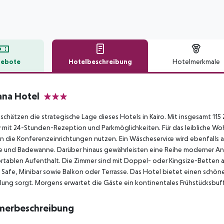
ebote
Hotelbeschreibung
Hotelmerkmale
lbeschreibung
ana Hotel
3
schätzen die strategische Lage dieses Hotels in Kairo. Mit insgesamt 115
mit 24-Stunden-Rezeption und Parkmöglichkeiten. Für das leibliche Woh
 die Konferenzeinrichtungen nutzen. Ein Wäscheservice wird ebenfalls 
 und Badewanne. Darüber hinaus gewährleisten eine Reihe moderner An
tablen Aufenthalt. Die Zimmer sind mit Doppel- oder Kingsize-Betten 
 Safe, Minibar sowie Balkon oder Terrasse. Das Hotel bietet einen schö
ung sorgt. Morgens erwartet die Gäste ein kontinentales Frühstücksbuf
merbeschreibung