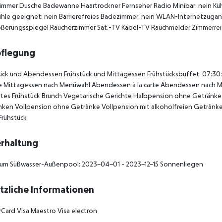
mmer Dusche Badewanne Haartrockner Fernseher Radio Minibar: nein Kühls
ühle geeignet: nein Barrierefreies Badezimmer: nein WLAN-Internetzugan
ößerungsspiegel Raucherzimmer Sat.-TV Kabel-TV Rauchmelder Zimmerre
pflegung
ück und Abendessen Frühstück und Mittagessen Frühstücksbuffet: 07:30:0
te Mittagessen nach Menüwahl Abendessen à la carte Abendessen nach M
rtes Frühstück Brunch Vegetarische Gerichte Halbpension ohne Getränk
ken Vollpension ohne Getränke Vollpension mit alkoholfreien Getränken
Frühstück
rhaltung
um Süßwasser-Außenpool: 2023-04-01 - 2023-12-15 Sonnenliegen
tzliche Informationen
Card Visa Maestro Visa electron