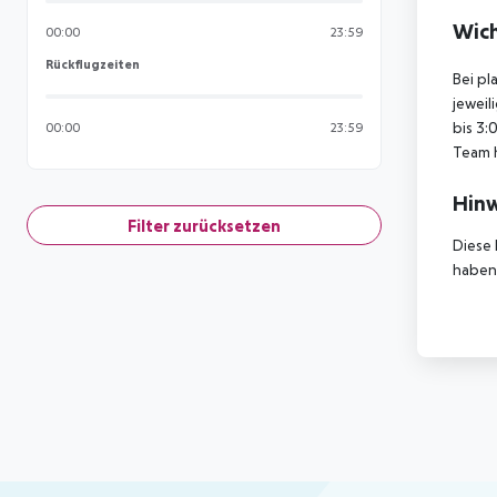
Wich
00:00
23:59
Rückflugzeiten
Rückflugzeiten
Bei pl
jeweil
bis 3:
00:00
23:59
Team 
Hinw
Filter zurücksetzen
Diese 
haben,