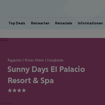
Top Deals
Reisearten
Reiseziele
Informationen
ious
Ägypten | Rotes Meer | Hurghada
Sunny Days El Palacio
Resort & Spa
4