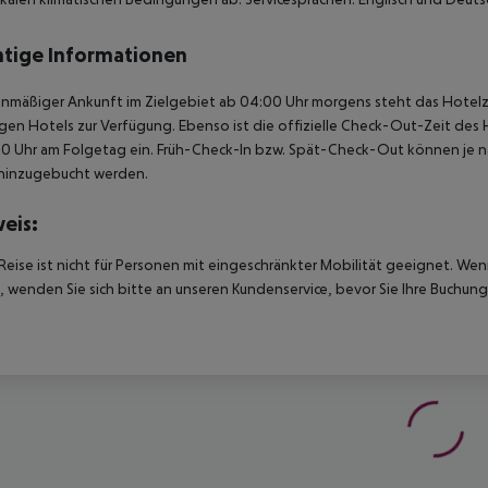
tige Informationen
anmäßiger Ankunft im Zielgebiet ab 04:00 Uhr morgens steht das Hotelz
igen Hotels zur Verfügung. Ebenso ist die offizielle Check-Out-Zeit des 
00 Uhr am Folgetag ein. Früh-Check-In bzw. Spät-Check-Out können je n
hinzugebucht werden.
eis:
Reise ist nicht für Personen mit eingeschränkter Mobilität geeignet. We
 wenden Sie sich bitte an unseren Kundenservice, bevor Sie Ihre Buchung