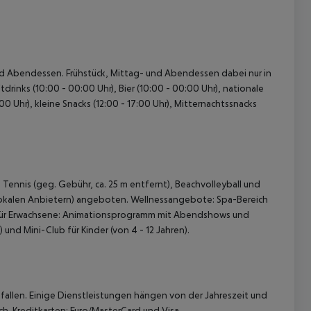
- und Abendessen. Frühstück, Mittag- und Abendessen dabei nur in
inks (10:00 - 00:00 Uhr), Bier (10:00 - 00:00 Uhr), nationale
0 Uhr), kleine Snacks (12:00 - 17:00 Uhr), Mitternachtssnacks
 akzeptieren
 Tennis (geg. Gebühr, ca. 25 m entfernt), Beachvolleyball und
n lokalen Anbietern) angeboten. Wellnessangebote: Spa-Bereich
für Erwachsene: Animationsprogramm mit Abendshows und
und Mini-Club für Kinder (von 4 - 12 Jahren).
allen. Einige Dienstleistungen hängen von der Jahreszeit und
h. Kreditkarten: Euro/MasterCard und Visa.