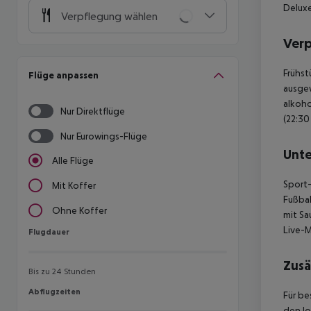
Deluxe
Verpflegung wählen
Ver
Frühst
Flüge anpassen
ausgew
alkoho
Nur Direktflüge
(22:30
Nur Eurowings-Flüge
Unte
Alle Flüge
Sport-
Mit Koffer
Fußbal
Ohne Koffer
mit S
Live-M
Flugdauer
Flugdauer
Zusä
Bis zu 24 Stunden
Abflugzeiten
Abflugzeiten
Für be
den lo