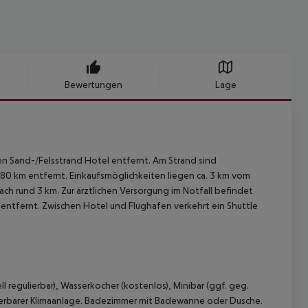
Bewertungen
Lage
ten Sand-/Felsstrand Hotel entfernt. Am Strand sind
280 km entfernt. Einkaufsmöglichkeiten liegen ca. 3 km vom
ch rund 3 km. Zur ärztlichen Versorgung im Notfall befindet
m entfernt. Zwischen Hotel und Flughafen verkehrt ein Shuttle
regulierbar), Wasserkocher (kostenlos), Minibar (ggf. geg.
ulierbarer Klimaanlage. Badezimmer mit Badewanne oder Dusche.