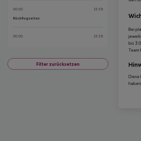
00:00
23:59
Wich
Rückflugzeiten
Rückflugzeiten
Bei pl
jeweil
00:00
23:59
bis 3:
Team 
Hinw
Filter zurücksetzen
Diese 
haben,