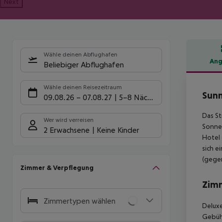
Next
Wähle deinen Abflughafen
Ang
Beliebiger Abflughafen
Hote
Wähle deinen Reisezeitraum
Sunn
09.08.26
–
07.08.27
5-8 Nächte
Das St
Wer wird verreisen
Sonnen
2 Erwachsene
Keine Kinder
Hotel 
sich e
(gegen
Zimmer & Verpflegung
Zim
Zimmertypen wählen
Deluxe
Gebühr