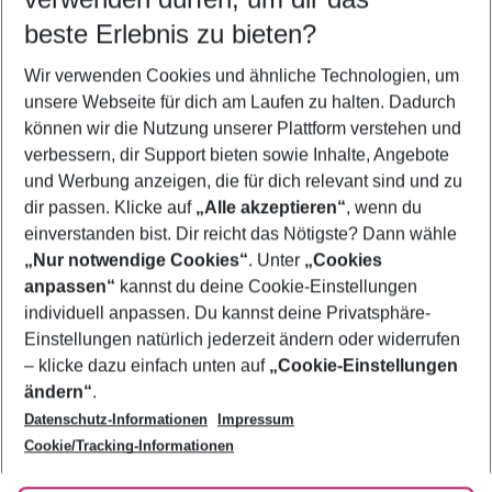
10.08.26
–
08.08.27
5-8 Nächte
beste Erlebnis zu bieten?
Wer wird verreisen
Wir verwenden Cookies und ähnliche Technologien, um
2 Erwachsene
Keine Kinder
unsere Webseite für dich am Laufen zu halten. Dadurch
können wir die Nutzung unserer Plattform verstehen und
Mehr Filter anzeigen
verbessern, dir Support bieten sowie Inhalte, Angebote
und Werbung anzeigen, die für dich relevant sind und zu
dir passen. Klicke auf
„Alle akzeptieren“
, wenn du
einverstanden bist. Dir reicht das Nötigste? Dann wähle
„Nur notwendige Cookies“
. Unter
„Cookies
anpassen“
kannst du deine Cookie-Einstellungen
Footer
Footer navigation
individuell anpassen. Du kannst deine Privatsphäre-
Über uns
Einstellungen natürlich jederzeit ändern oder widerrufen
AGB
– klicke dazu einfach unten auf
„Cookie-Einstellungen
Service & Hilfe
Bestpreisgarantie
ändern“
.
Datenschutz-Informationen
Impressum
Agenturbetreuung
Cookie-Einstellungen ändern
Folge uns
Barrierefreies Reisen
Cookie/Tracking-Informationen
Cookie-Richtlinie
Check-in
Datenschutz