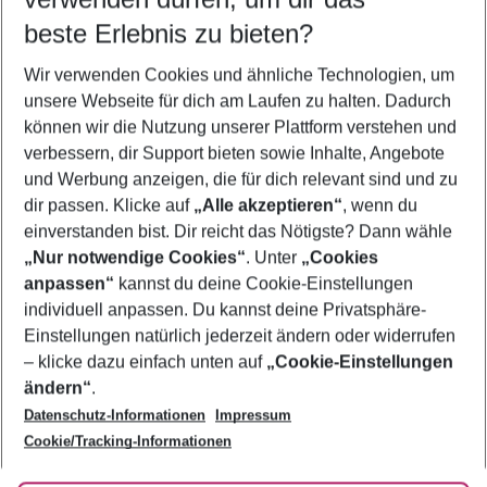
09.08.26
–
07.08.27
5-8 Nächte
beste Erlebnis zu bieten?
Wer wird verreisen
Wir verwenden Cookies und ähnliche Technologien, um
2 Erwachsene
Keine Kinder
unsere Webseite für dich am Laufen zu halten. Dadurch
können wir die Nutzung unserer Plattform verstehen und
Mehr Filter anzeigen
verbessern, dir Support bieten sowie Inhalte, Angebote
und Werbung anzeigen, die für dich relevant sind und zu
dir passen. Klicke auf
„Alle akzeptieren“
, wenn du
einverstanden bist. Dir reicht das Nötigste? Dann wähle
„Nur notwendige Cookies“
. Unter
„Cookies
anpassen“
kannst du deine Cookie-Einstellungen
Footer
Footer navigation
individuell anpassen. Du kannst deine Privatsphäre-
Über uns
Einstellungen natürlich jederzeit ändern oder widerrufen
AGB
– klicke dazu einfach unten auf
„Cookie-Einstellungen
Service & Hilfe
Bestpreisgarantie
ändern“
.
Datenschutz-Informationen
Impressum
Agenturbetreuung
Cookie-Einstellungen ändern
Folge uns
Barrierefreies Reisen
Cookie/Tracking-Informationen
Cookie-Richtlinie
Check-in
Datenschutz