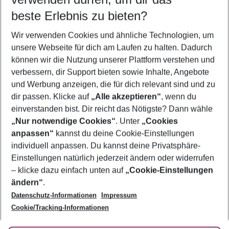
09.08.26
–
07.08.27
5-8 Nächte
beste Erlebnis zu bieten?
Wer wird verreisen
Wir verwenden Cookies und ähnliche Technologien, um
2 Erwachsene
Keine Kinder
unsere Webseite für dich am Laufen zu halten. Dadurch
können wir die Nutzung unserer Plattform verstehen und
Mehr Filter anzeigen
verbessern, dir Support bieten sowie Inhalte, Angebote
und Werbung anzeigen, die für dich relevant sind und zu
dir passen. Klicke auf
„Alle akzeptieren“
, wenn du
einverstanden bist. Dir reicht das Nötigste? Dann wähle
„Nur notwendige Cookies“
. Unter
„Cookies
anpassen“
kannst du deine Cookie-Einstellungen
Footer
Footer navigation
individuell anpassen. Du kannst deine Privatsphäre-
Über uns
Einstellungen natürlich jederzeit ändern oder widerrufen
AGB
– klicke dazu einfach unten auf
„Cookie-Einstellungen
Service & Hilfe
Bestpreisgarantie
ändern“
.
Datenschutz-Informationen
Impressum
Agenturbetreuung
Cookie-Einstellungen ändern
Folge uns
Barrierefreies Reisen
Cookie/Tracking-Informationen
Cookie-Richtlinie
Check-in
Datenschutz