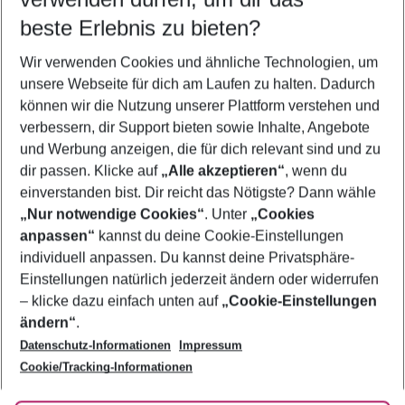
09.08.26
–
07.08.27
5-8 Nächte
beste Erlebnis zu bieten?
Wer wird verreisen
Wir verwenden Cookies und ähnliche Technologien, um
2 Erwachsene
Keine Kinder
unsere Webseite für dich am Laufen zu halten. Dadurch
können wir die Nutzung unserer Plattform verstehen und
Mehr Filter anzeigen
verbessern, dir Support bieten sowie Inhalte, Angebote
und Werbung anzeigen, die für dich relevant sind und zu
dir passen. Klicke auf
„Alle akzeptieren“
, wenn du
einverstanden bist. Dir reicht das Nötigste? Dann wähle
„Nur notwendige Cookies“
. Unter
„Cookies
anpassen“
kannst du deine Cookie-Einstellungen
Footer
Footer navigation
individuell anpassen. Du kannst deine Privatsphäre-
Über uns
Einstellungen natürlich jederzeit ändern oder widerrufen
AGB
– klicke dazu einfach unten auf
„Cookie-Einstellungen
Service & Hilfe
Bestpreisgarantie
ändern“
.
Datenschutz-Informationen
Impressum
Agenturbetreuung
Cookie-Einstellungen ändern
Folge uns
Barrierefreies Reisen
Cookie/Tracking-Informationen
Cookie-Richtlinie
Check-in
Datenschutz