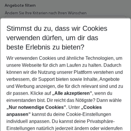
Angebote filtern
Ändern Sie Ihre Kriterien nach Ihren Wünschen
Wähle deinen Abflughafen
Beliebiger Abflughafen
Stimmst du zu, dass wir Cookies
verwenden dürfen, um dir das
Wähle deinen Reisezeitraum
08.08.26
–
06.08.27
5-8 Nächte
beste Erlebnis zu bieten?
Wer wird verreisen
Wir verwenden Cookies und ähnliche Technologien, um
2 Erwachsene
Keine Kinder
unsere Webseite für dich am Laufen zu halten. Dadurch
können wir die Nutzung unserer Plattform verstehen und
Mehr Filter anzeigen
verbessern, dir Support bieten sowie Inhalte, Angebote
und Werbung anzeigen, die für dich relevant sind und zu
dir passen. Klicke auf
„Alle akzeptieren“
, wenn du
einverstanden bist. Dir reicht das Nötigste? Dann wähle
„Nur notwendige Cookies“
. Unter
„Cookies
anpassen“
kannst du deine Cookie-Einstellungen
Footer
Footer navigation
individuell anpassen. Du kannst deine Privatsphäre-
Über uns
Einstellungen natürlich jederzeit ändern oder widerrufen