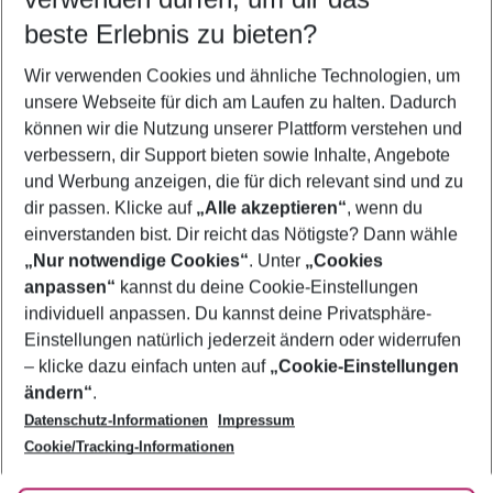
12.08.26
–
10.08.27
5-8 Nächte
beste Erlebnis zu bieten?
Wer wird verreisen
Wir verwenden Cookies und ähnliche Technologien, um
2 Erwachsene
Keine Kinder
unsere Webseite für dich am Laufen zu halten. Dadurch
können wir die Nutzung unserer Plattform verstehen und
Mehr Filter anzeigen
verbessern, dir Support bieten sowie Inhalte, Angebote
und Werbung anzeigen, die für dich relevant sind und zu
dir passen. Klicke auf
„Alle akzeptieren“
, wenn du
einverstanden bist. Dir reicht das Nötigste? Dann wähle
„Nur notwendige Cookies“
. Unter
„Cookies
anpassen“
kannst du deine Cookie-Einstellungen
Footer
Footer navigation
individuell anpassen. Du kannst deine Privatsphäre-
Über uns
Einstellungen natürlich jederzeit ändern oder widerrufen
AGB
– klicke dazu einfach unten auf
„Cookie-Einstellungen
Service & Hilfe
Bestpreisgarantie
ändern“
.
Datenschutz-Informationen
Impressum
Agenturbetreuung
Cookie-Einstellungen ändern
Folge uns
Barrierefreies Reisen
Cookie/Tracking-Informationen
Cookie-Richtlinie
Check-in
Datenschutz