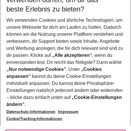
11.08.26
–
09.08.27
5-8 Nächte
beste Erlebnis zu bieten?
Wer wird verreisen
Wir verwenden Cookies und ähnliche Technologien, um
2 Erwachsene
Keine Kinder
unsere Webseite für dich am Laufen zu halten. Dadurch
können wir die Nutzung unserer Plattform verstehen und
Mehr Filter anzeigen
verbessern, dir Support bieten sowie Inhalte, Angebote
und Werbung anzeigen, die für dich relevant sind und zu
dir passen. Klicke auf
„Alle akzeptieren“
, wenn du
einverstanden bist. Dir reicht das Nötigste? Dann wähle
„Nur notwendige Cookies“
. Unter
„Cookies
anpassen“
kannst du deine Cookie-Einstellungen
Footer
Footer navigation
individuell anpassen. Du kannst deine Privatsphäre-
Über uns
Einstellungen natürlich jederzeit ändern oder widerrufen
AGB
– klicke dazu einfach unten auf
„Cookie-Einstellungen
Service & Hilfe
Bestpreisgarantie
ändern“
.
Datenschutz-Informationen
Impressum
Agenturbetreuung
Cookie-Einstellungen ändern
Folge uns
Barrierefreies Reisen
Cookie/Tracking-Informationen
Cookie-Richtlinie
Check-in
Datenschutz