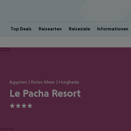
Top Deals
Reisearten
Reiseziele
Informationen
ious
Ägypten | Rotes Meer | Hurghada
Le Pacha Resort
4