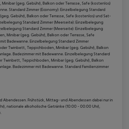
inibar (geg. Gebühr), Balkon oder Terrasse, Safe (kostenlos)
wanne. Standard Zimmer (Economy): Einzelbelegung Standard
geg. Gebühr), Balkon oder Terrasse, Safe (kostenlos) und Sat-
nzelbelegung Standard Zimmer (Meerseite): Einzelbelegung
nzelbelegung Standard Zimmer (Meerseite): Einzelbelegung
n, Minibar (geg. Gebühr), Balkon oder Terrasse, Safe
er mit Badewanne. Einzelbelegung Standard Zimmer
t oder Twinbett, Teppichboden, Minibar (geg. Gebühr), Balkon
limaanlage. Badezimmer mit Badewanne. Einzelbelegung Standard
der Twinbett, Teppichboden, Minibar (geg. Gebühr), Balkon
 akzeptieren
imaanlage. Badezimmer mit Badewanne. Standard Familienzimmer
- und Abendessen. Frühstück, Mittag- und Abendessen dabei nur in
hr), nationale alkoholische Getränke (10:00 - 00:00 Uhr),
.