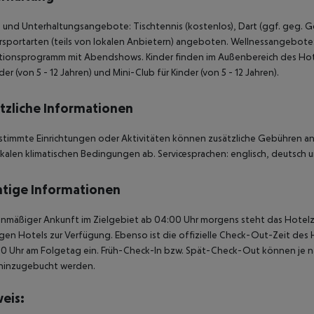
 und Unterhaltungsangebote: Tischtennis (kostenlos), Dart (ggf. geg. G
sportarten (teils von lokalen Anbietern) angeboten. Wellnessangebote
tionsprogramm mit Abendshows. Kinder finden im Außenbereich des Hote
nder (von 5 - 12 Jahren) und Mini-Club für Kinder (von 5 - 12 Jahren).
tzliche Informationen
stimmte Einrichtungen oder Aktivitäten können zusätzliche Gebühren anf
kalen klimatischen Bedingungen ab. Servicesprachen: englisch, deutsch un
tige Informationen
anmäßiger Ankunft im Zielgebiet ab 04:00 Uhr morgens steht das Hotelz
igen Hotels zur Verfügung. Ebenso ist die offizielle Check-Out-Zeit des 
00 Uhr am Folgetag ein. Früh-Check-In bzw. Spät-Check-Out können je n
hinzugebucht werden.
eis: