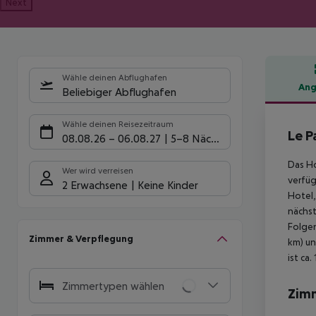
Next
Wähle deinen Abflughafen
Ang
Beliebiger Abflughafen
Hote
Wähle deinen Reisezeitraum
Le P
08.08.26
–
06.08.27
5-8 Nächte
Das Ho
Wer wird verreisen
verfüg
2 Erwachsene
Keine Kinder
Hotel,
nächst
Folgen
Zimmer & Verpflegung
km) un
ist ca
Zimmertypen wählen
Zim