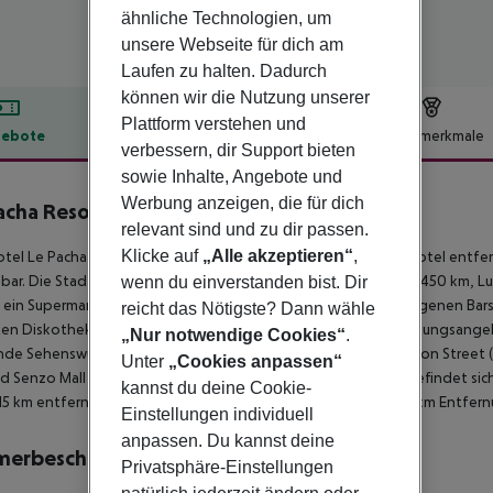
ähnliche Technologien, um
unsere Webseite für dich am
Laufen zu halten. Dadurch
können wir die Nutzung unserer
Plattform verstehen und
ebote
Hotelbeschreibung
Hotelmerkmale
verbessern, dir Support bieten
lbeschreibung
sowie Inhalte, Angebote und
Werbung anzeigen, die für dich
acha Resort
relevant sind und zu dir passen.
4
Klicke auf
„Alle akzeptieren“
,
tel Le Pacha Resort liegt ca. 50 m vom privaten Sandstrand Hotel entf
bar. Die Stadt Downtown ist ca. 100 m entfernt (Cairo City ca. 450 km, Lu
wenn du einverstanden bist. Dir
 ein Supermarkt ist nach ca. 100 m zu erreichen. Die nächstgelegenen Bars
reicht das Nötigste? Dann wähle
en Diskothek gelangt man nach rund 10 km. Weitere Unterhaltungsangebot
„Nur notwendige Cookies“
.
de Sehenswürdigkeiten sind vom Hotel aus erreichbar: Sheraton Street (c
Unter
„Cookies anpassen“
d Senzo Mall (ca. 12 km). Zur ärztlichen Versorgung im Notfall befindet s
kannst du deine Cookie-
. 15 km entfernt. Ein weiterer Flughafen (RMF) liegt in etwa 230 km Entfer
Einstellungen individuell
anpassen. Du kannst deine
merbeschreibung
Privatsphäre-Einstellungen