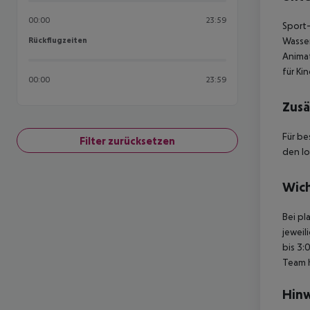
00:00
23:59
Sport-
Rückflugzeiten
Wasser
Rückflugzeiten
Anima
für Ki
00:00
23:59
Zusä
Für be
Filter zurücksetzen
den lo
Wich
Bei pl
jeweil
bis 3:
Team 
Hinw