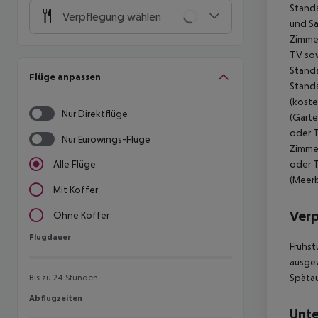
Standa
Verpflegung wählen
und Sa
Zimmer
TV sow
Standa
Flüge anpassen
Standa
(koste
Nur Direktflüge
(Garte
oder T
Nur Eurowings-Flüge
Zimmer
oder T
Alle Flüge
(Meerb
Mit Koffer
Ver
Ohne Koffer
Flugdauer
Flugdauer
Frühst
ausgew
Spätau
Bis zu 24 Stunden
Abflugzeiten
Abflugzeiten
Unte