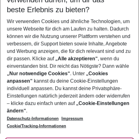
11.08.26
–
09.08.27
5-8 Nächte
beste Erlebnis zu bieten?
Wer wird verreisen
Wir verwenden Cookies und ähnliche Technologien, um
2 Erwachsene
Keine Kinder
unsere Webseite für dich am Laufen zu halten. Dadurch
können wir die Nutzung unserer Plattform verstehen und
Mehr Filter anzeigen
verbessern, dir Support bieten sowie Inhalte, Angebote
und Werbung anzeigen, die für dich relevant sind und zu
dir passen. Klicke auf
„Alle akzeptieren“
, wenn du
einverstanden bist. Dir reicht das Nötigste? Dann wähle
„Nur notwendige Cookies“
. Unter
„Cookies
anpassen“
kannst du deine Cookie-Einstellungen
Footer
Footer navigation
individuell anpassen. Du kannst deine Privatsphäre-
Über uns
Einstellungen natürlich jederzeit ändern oder widerrufen
AGB
– klicke dazu einfach unten auf
„Cookie-Einstellungen
Service & Hilfe
Bestpreisgarantie
ändern“
.
Datenschutz-Informationen
Impressum
Agenturbetreuung
Cookie-Einstellungen ändern
Folge uns
Barrierefreies Reisen
Cookie/Tracking-Informationen
Cookie-Richtlinie
Check-in
Datenschutz