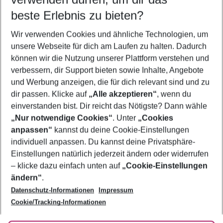
11.08.26
–
09.08.27
5-8 Nächte
beste Erlebnis zu bieten?
Wer wird verreisen
Wir verwenden Cookies und ähnliche Technologien, um
2 Erwachsene
Keine Kinder
unsere Webseite für dich am Laufen zu halten. Dadurch
können wir die Nutzung unserer Plattform verstehen und
Mehr Filter anzeigen
verbessern, dir Support bieten sowie Inhalte, Angebote
und Werbung anzeigen, die für dich relevant sind und zu
dir passen. Klicke auf
„Alle akzeptieren“
, wenn du
einverstanden bist. Dir reicht das Nötigste? Dann wähle
„Nur notwendige Cookies“
. Unter
„Cookies
anpassen“
kannst du deine Cookie-Einstellungen
Footer
Footer navigation
individuell anpassen. Du kannst deine Privatsphäre-
Über uns
Einstellungen natürlich jederzeit ändern oder widerrufen
AGB
– klicke dazu einfach unten auf
„Cookie-Einstellungen
Service & Hilfe
Bestpreisgarantie
ändern“
.
Datenschutz-Informationen
Impressum
Agenturbetreuung
Cookie-Einstellungen ändern
Folge uns
Barrierefreies Reisen
Cookie/Tracking-Informationen
Cookie-Richtlinie
Check-in
Datenschutz