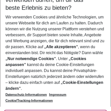
10.08.26
–
08.08.27
5-8 Nächte
beste Erlebnis zu bieten?
Wer wird verreisen
Wir verwenden Cookies und ähnliche Technologien, um
2 Erwachsene
Keine Kinder
unsere Webseite für dich am Laufen zu halten. Dadurch
können wir die Nutzung unserer Plattform verstehen und
Mehr Filter anzeigen
verbessern, dir Support bieten sowie Inhalte, Angebote
und Werbung anzeigen, die für dich relevant sind und zu
dir passen. Klicke auf
„Alle akzeptieren“
, wenn du
einverstanden bist. Dir reicht das Nötigste? Dann wähle
„Nur notwendige Cookies“
. Unter
„Cookies
anpassen“
kannst du deine Cookie-Einstellungen
Footer
Footer navigation
individuell anpassen. Du kannst deine Privatsphäre-
Über uns
Einstellungen natürlich jederzeit ändern oder widerrufen
AGB
– klicke dazu einfach unten auf
„Cookie-Einstellungen
Service & Hilfe
Bestpreisgarantie
ändern“
.
Datenschutz-Informationen
Impressum
Agenturbetreuung
Cookie-Einstellungen ändern
Folge uns
Barrierefreies Reisen
Cookie/Tracking-Informationen
Cookie-Richtlinie
Check-in
Datenschutz