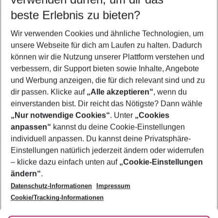
09.08.26
–
07.08.27
5-8 Nächte
beste Erlebnis zu bieten?
Wer wird verreisen
Wir verwenden Cookies und ähnliche Technologien, um
2 Erwachsene
Keine Kinder
unsere Webseite für dich am Laufen zu halten. Dadurch
können wir die Nutzung unserer Plattform verstehen und
Mehr Filter anzeigen
verbessern, dir Support bieten sowie Inhalte, Angebote
und Werbung anzeigen, die für dich relevant sind und zu
dir passen. Klicke auf
„Alle akzeptieren“
, wenn du
einverstanden bist. Dir reicht das Nötigste? Dann wähle
„Nur notwendige Cookies“
. Unter
„Cookies
anpassen“
kannst du deine Cookie-Einstellungen
Footer
Footer navigation
individuell anpassen. Du kannst deine Privatsphäre-
Über uns
Einstellungen natürlich jederzeit ändern oder widerrufen
AGB
– klicke dazu einfach unten auf
„Cookie-Einstellungen
Service & Hilfe
Bestpreisgarantie
ändern“
.
Datenschutz-Informationen
Impressum
Agenturbetreuung
Cookie-Einstellungen ändern
Folge uns
Barrierefreies Reisen
Cookie/Tracking-Informationen
Cookie-Richtlinie
Check-in
Datenschutz