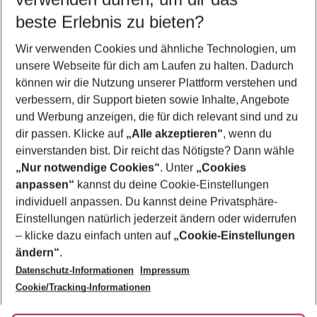
10.08.26
–
08.08.27
5-8 Nächte
beste Erlebnis zu bieten?
Wer wird verreisen
Wir verwenden Cookies und ähnliche Technologien, um
2 Erwachsene
Keine Kinder
unsere Webseite für dich am Laufen zu halten. Dadurch
können wir die Nutzung unserer Plattform verstehen und
Mehr Filter anzeigen
verbessern, dir Support bieten sowie Inhalte, Angebote
und Werbung anzeigen, die für dich relevant sind und zu
dir passen. Klicke auf
„Alle akzeptieren“
, wenn du
einverstanden bist. Dir reicht das Nötigste? Dann wähle
„Nur notwendige Cookies“
. Unter
„Cookies
anpassen“
kannst du deine Cookie-Einstellungen
Footer
Footer navigation
individuell anpassen. Du kannst deine Privatsphäre-
Über uns
Einstellungen natürlich jederzeit ändern oder widerrufen
AGB
– klicke dazu einfach unten auf
„Cookie-Einstellungen
Service & Hilfe
Bestpreisgarantie
ändern“
.
Datenschutz-Informationen
Impressum
Agenturbetreuung
Cookie-Einstellungen ändern
Folge uns
Barrierefreies Reisen
Cookie/Tracking-Informationen
Cookie-Richtlinie
Check-in
Datenschutz