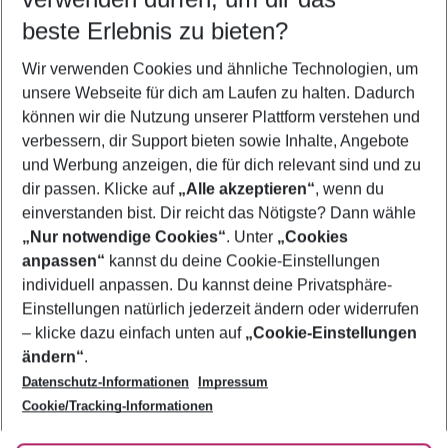
11.08.26
–
09.08.27
5-8 Nächte
beste Erlebnis zu bieten?
Wer wird verreisen
Wir verwenden Cookies und ähnliche Technologien, um
2 Erwachsene
Keine Kinder
unsere Webseite für dich am Laufen zu halten. Dadurch
können wir die Nutzung unserer Plattform verstehen und
Mehr Filter anzeigen
verbessern, dir Support bieten sowie Inhalte, Angebote
und Werbung anzeigen, die für dich relevant sind und zu
dir passen. Klicke auf
„Alle akzeptieren“
, wenn du
einverstanden bist. Dir reicht das Nötigste? Dann wähle
„Nur notwendige Cookies“
. Unter
„Cookies
anpassen“
kannst du deine Cookie-Einstellungen
Footer
Footer navigation
individuell anpassen. Du kannst deine Privatsphäre-
Über uns
Einstellungen natürlich jederzeit ändern oder widerrufen
AGB
– klicke dazu einfach unten auf
„Cookie-Einstellungen
Service & Hilfe
Bestpreisgarantie
ändern“
.
Datenschutz-Informationen
Impressum
Agenturbetreuung
Cookie-Einstellungen ändern
Folge uns
Barrierefreies Reisen
Cookie/Tracking-Informationen
Cookie-Richtlinie
Check-in
Datenschutz