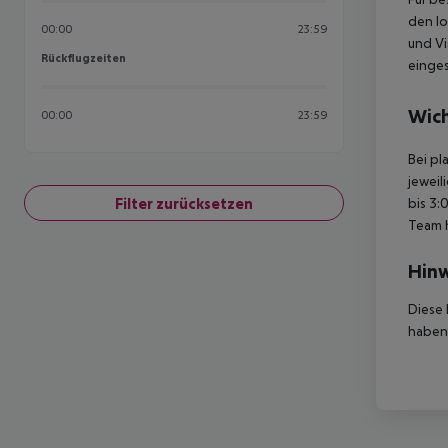
den lo
00:00
23:59
und Vi
Rückflugzeiten
Rückflugzeiten
einges
Wich
00:00
23:59
Bei pl
jeweil
Filter zurücksetzen
bis 3:
Team 
Hinw
Diese 
haben,