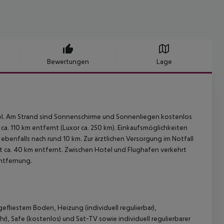
Bewertungen
Lage
l. Am Strand sind Sonnenschirme und Sonnenliegen kostenlos
 ca. 110 km entfernt (Luxor ca. 250 km). Einkaufsmöglichkeiten
benfalls nach rund 10 km. Zur ärztlichen Versorgung im Notfall
st ca. 40 km entfernt. Zwischen Hotel und Flughafen verkehrt
Entfernung.
fliestem Boden, Heizung (individuell regulierbar),
r), Safe (kostenlos) und Sat-TV sowie individuell regulierbarer