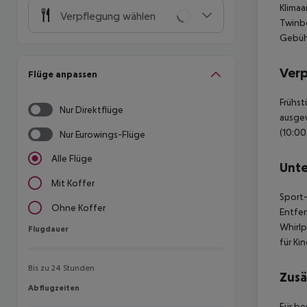
Klimaa
Verpflegung wählen
Twinbe
Gebühr
Ver
Flüge anpassen
Frühst
Nur Direktflüge
ausgew
(10:00
Nur Eurowings-Flüge
Alle Flüge
Unte
Mit Koffer
Sport-
Ohne Koffer
Entfer
Whirlp
Flugdauer
Flugdauer
für Ki
Bis zu 24 Stunden
Zusä
Abflugzeiten
Abflugzeiten
Für be