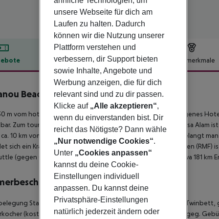
ähnliche Technologien, um
unsere Webseite für dich am
Laufen zu halten. Dadurch
können wir die Nutzung unserer
Plattform verstehen und
verbessern, dir Support bieten
ebote
Hotelbeschreibung
Hotelmerkmale
sowie Inhalte, Angebote und
lbeschreibung
Werbung anzeigen, die für dich
nou Beach Resort & Ecolodge
relevant sind und zu dir passen.
4
Klicke auf
„Alle akzeptieren“
,
0 m vom hoteleigenen Sand-/Kies-/Felsstrand entfernt gelegenes Hote
wenn du einverstanden bist. Dir
bar. Zum touristischen Zentrum sind es ca. 10 km. Die Stadt Marsa Alam ist
reicht das Nötigste? Dann wähle
 ca. 10 km vom Hotel. Zu den nächsten Bars und Restaurants gelangt man e
„Nur notwendige Cookies“
.
et sich ein Krankenhaus in etwa 10 km Entfernung. Der Flughafen (RMF) i
Unter
„Cookies anpassen“
uttle (gegen Gebühr). Ein weiterer Flughafen (HRG) liegt in etwa 181 km 
kannst du deine Cookie-
Einstellungen individuell
merbeschreibung
anpassen. Du kannst deine
Privatsphäre-Einstellungen
belegung Standard Zimmer (Meerseite): Mit Doppelbett oder Twinbett, ge
natürlich jederzeit ändern oder
kocher (kostenlos), Minibar (ggf. geg. Gebühr), Internet (ggf. geg. Gebüh