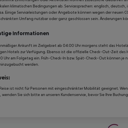
kalen klimatischen Bedingungen ab. Servicesprachen: englisch, deutsch, it
sa. Einige Serviceleistungen oder Angebote können wegen der neuen C
chränkten Umfang nutzbar oder ganz geschlossen sein. Änderungen kön
tige Informationen
anmäßiger Ankunft im Zielgebiet ab 04:00 Uhr morgens steht das Hotelz
igen Hotels zur Verfügung. Ebenso ist die offizielle Check-Out-Zeit des 
00 Uhr am Folgetag ein. Früh-Check-In bzw. Spät-Check-Out können je n
hinzugebucht werden.
eis:
Reise ist nicht für Personen mit eingeschränkter Mobilität geeignet. We
 wenden Sie sich bitte an unseren Kundenservice, bevor Sie Ihre Buchung