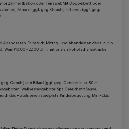
rior Zimmer (Balkon oder Terrasse): Mit Doppelbett oder
stenlos), Minibar (ggf. geg. Gebühr), Internet (ggf. geg.
e.
- und Abendessen. Frühstück, Mittag- und Abendessen dabei nur in
r), Wein (10:00 - 22:00 Uhr), nationale alkoholische Getränke
 akzeptieren
eg. Gebühr) und Billard (ggf. geg. Gebühr). In ca. 50 m
 angeboten. Wellnessangebote: Spa-Bereich mit Sauna,
ch des Hotels einen Spielplatz. Kinderbetreuung: Mini-Club
allen. Einige Dienstleistungen hängen von der Jahreszeit und