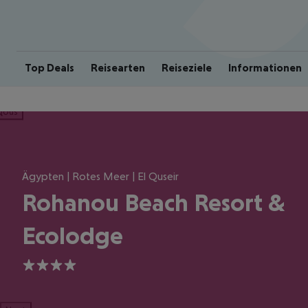
Top Deals
Reisearten
Reiseziele
Informationen
ious
Ägypten | Rotes Meer | El Quseir
Rohanou Beach Resort &
Ecolodge
4