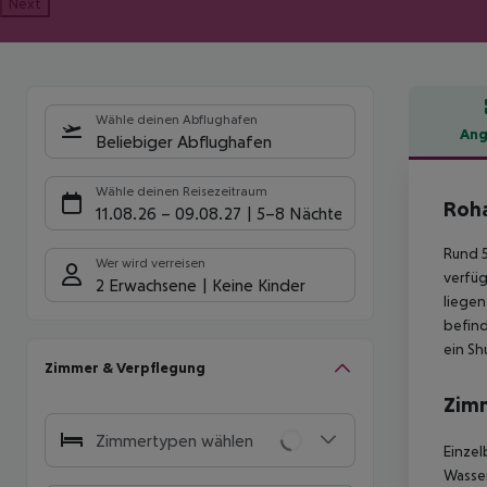
Next
Wähle deinen Abflughafen
Ang
Beliebiger Abflughafen
Hote
Wähle deinen Reisezeitraum
Roha
11.08.26
–
09.08.27
5-8 Nächte
Rund 5
Wer wird verreisen
verfüg
2 Erwachsene
Keine Kinder
liegen
befind
ein Sh
Zimmer & Verpflegung
Zim
Zimmertypen wählen
Einzel
Wasser