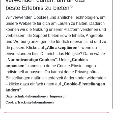
09.08.26
–
07.08.27
5-8 Nächte
beste Erlebnis zu bieten?
Wer wird verreisen
Wir verwenden Cookies und ähnliche Technologien, um
2 Erwachsene
Keine Kinder
unsere Webseite für dich am Laufen zu halten. Dadurch
können wir die Nutzung unserer Plattform verstehen und
Mehr Filter anzeigen
verbessern, dir Support bieten sowie Inhalte, Angebote
und Werbung anzeigen, die für dich relevant sind und zu
dir passen. Klicke auf
„Alle akzeptieren“
, wenn du
einverstanden bist. Dir reicht das Nötigste? Dann wähle
„Nur notwendige Cookies“
. Unter
„Cookies
anpassen“
kannst du deine Cookie-Einstellungen
Footer
Footer navigation
individuell anpassen. Du kannst deine Privatsphäre-
Über uns
Einstellungen natürlich jederzeit ändern oder widerrufen
AGB
– klicke dazu einfach unten auf
„Cookie-Einstellungen
Service & Hilfe
Bestpreisgarantie
ändern“
.
Datenschutz-Informationen
Impressum
Agenturbetreuung
Cookie-Einstellungen ändern
Folge uns
Barrierefreies Reisen
Cookie/Tracking-Informationen
Cookie-Richtlinie
Check-in
Datenschutz