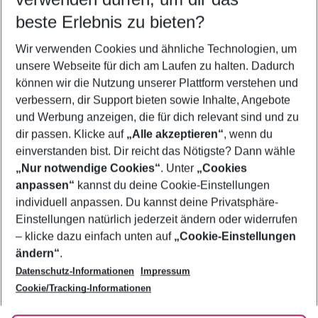
10.08.26
–
08.08.27
5-8 Nächte
beste Erlebnis zu bieten?
Wer wird verreisen
Wir verwenden Cookies und ähnliche Technologien, um
2 Erwachsene
Keine Kinder
unsere Webseite für dich am Laufen zu halten. Dadurch
können wir die Nutzung unserer Plattform verstehen und
Mehr Filter anzeigen
verbessern, dir Support bieten sowie Inhalte, Angebote
und Werbung anzeigen, die für dich relevant sind und zu
dir passen. Klicke auf
„Alle akzeptieren“
, wenn du
einverstanden bist. Dir reicht das Nötigste? Dann wähle
„Nur notwendige Cookies“
. Unter
„Cookies
anpassen“
kannst du deine Cookie-Einstellungen
Footer
Footer navigation
individuell anpassen. Du kannst deine Privatsphäre-
Über uns
Einstellungen natürlich jederzeit ändern oder widerrufen
AGB
– klicke dazu einfach unten auf
„Cookie-Einstellungen
Service & Hilfe
Bestpreisgarantie
ändern“
.
Datenschutz-Informationen
Impressum
Agenturbetreuung
Cookie-Einstellungen ändern
Folge uns
Barrierefreies Reisen
Cookie/Tracking-Informationen
Cookie-Richtlinie
Check-in
Datenschutz