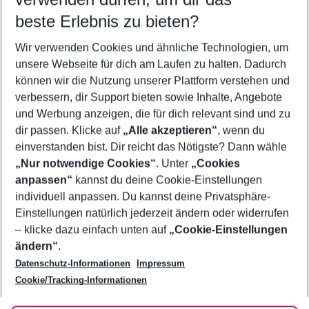
11.08.26
–
09.08.27
5-8 Nächte
beste Erlebnis zu bieten?
Wer wird verreisen
Wir verwenden Cookies und ähnliche Technologien, um
2 Erwachsene
Keine Kinder
unsere Webseite für dich am Laufen zu halten. Dadurch
können wir die Nutzung unserer Plattform verstehen und
Mehr Filter anzeigen
verbessern, dir Support bieten sowie Inhalte, Angebote
und Werbung anzeigen, die für dich relevant sind und zu
dir passen. Klicke auf
„Alle akzeptieren“
, wenn du
einverstanden bist. Dir reicht das Nötigste? Dann wähle
„Nur notwendige Cookies“
. Unter
„Cookies
anpassen“
kannst du deine Cookie-Einstellungen
Footer
Footer navigation
individuell anpassen. Du kannst deine Privatsphäre-
Über uns
Einstellungen natürlich jederzeit ändern oder widerrufen
AGB
– klicke dazu einfach unten auf
„Cookie-Einstellungen
Service & Hilfe
Bestpreisgarantie
ändern“
.
Datenschutz-Informationen
Impressum
Agenturbetreuung
Cookie-Einstellungen ändern
Folge uns
Barrierefreies Reisen
Cookie/Tracking-Informationen
Cookie-Richtlinie
Check-in
Datenschutz