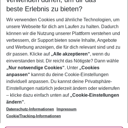
11.08.26
–
09.08.27
5-8 Nächte
beste Erlebnis zu bieten?
Wer wird verreisen
Wir verwenden Cookies und ähnliche Technologien, um
2 Erwachsene
Keine Kinder
unsere Webseite für dich am Laufen zu halten. Dadurch
können wir die Nutzung unserer Plattform verstehen und
Mehr Filter anzeigen
verbessern, dir Support bieten sowie Inhalte, Angebote
und Werbung anzeigen, die für dich relevant sind und zu
dir passen. Klicke auf
„Alle akzeptieren“
, wenn du
einverstanden bist. Dir reicht das Nötigste? Dann wähle
„Nur notwendige Cookies“
. Unter
„Cookies
anpassen“
kannst du deine Cookie-Einstellungen
Footer
Footer navigation
individuell anpassen. Du kannst deine Privatsphäre-
Über uns
Einstellungen natürlich jederzeit ändern oder widerrufen
AGB
– klicke dazu einfach unten auf
„Cookie-Einstellungen
Service & Hilfe
Bestpreisgarantie
ändern“
.
Datenschutz-Informationen
Impressum
Agenturbetreuung
Cookie-Einstellungen ändern
Folge uns
Barrierefreies Reisen
Cookie/Tracking-Informationen
Cookie-Richtlinie
Check-in
Datenschutz