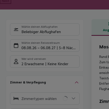
Next
Wähle deinen Abflughafen
Ang
Beliebiger Abflughafen
Hote
Wähle deinen Reisezeitraum
Mosa
08.08.26
–
06.08.27
5-8 Nächte
Rund 
Wer wird verreisen
Zum to
2 Erwachsene
Keine Kinder
Einkau
erreic
Taxist
Zimmer & Verpflegung
Entfer
Flugha
Zimmertypen wählen
Zim