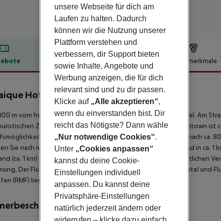
unsere Webseite für dich am
Laufen zu halten. Dadurch
können wir die Nutzung unserer
Plattform verstehen und
verbessern, dir Support bieten
ebote
Hotelbeschreibung
Hotelmerkmale
sowie Inhalte, Angebote und
lbeschreibung
Werbung anzeigen, die für dich
relevant sind und zu dir passen.
ique Hotel El Gouna
Klicke auf
„Alle akzeptieren“
,
4
wenn du einverstanden bist. Dir
800 m vom hoteleigenen Sandstrand entfernt gelegenes Hotel. Am Stra
reicht das Nötigste? Dann wähle
uristischen Zentrum sind es ca. 1 km. Die Stadt Hurghada Downtown ist ca.
fsmöglichkeiten liegen ca. 2 km vom Hotel, ein Supermarkt ist nach ca. 
„Nur notwendige Cookies“
.
hen Sie nach rund 1 km. Unterhaltungsangebote wie ein Kino sind in ca. 1 
Unter
„Cookies anpassen“
and (ca. 1 km) und eine Bushaltestelle (ca. 2 km entfernt). Zur ärztlichen 
kannst du deine Cookie-
nung. Der Flughafen (HRG) ist ca. 40 km entfernt. Zwischen Hotel und Fl
Einstellungen individuell
fen (RMF) liegt in etwa 250 km Entfernung.
anpassen. Du kannst deine
Privatsphäre-Einstellungen
merbeschreibung
natürlich jederzeit ändern oder
widerrufen – klicke dazu einfach