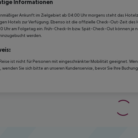
tige Informationen
anmäßiger Ankunft im Zielgebiet ab 04:00 Uhr morgens steht das Hotelz
igen Hotels zur Verfügung. Ebenso ist die offizielle Check-Out-Zeit des 
00 Uhr am Folgetag ein. Früh-Check-In bzw. Spät-Check-Out können je n
hinzugebucht werden.
eis:
Reise ist nicht für Personen mit eingeschränkter Mobilität geeignet. We
 wenden Sie sich bitte an unseren Kundenservice, bevor Sie Ihre Buchung