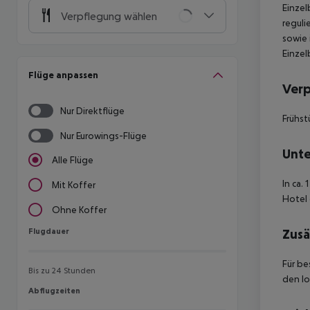
Einzel
Verpflegung wählen
reguli
sowie 
Einzel
Flüge anpassen
Ver
Nur Direktflüge
Frühst
Nur Eurowings-Flüge
Unte
Alle Flüge
In ca.
Mit Koffer
Hotel 
Ohne Koffer
Flugdauer
Zusä
Flugdauer
Für be
Bis zu 24 Stunden
den lo
Abflugzeiten
Abflugzeiten