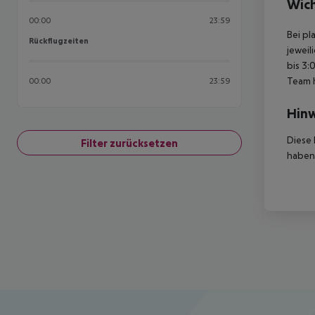
Wich
00:00
23:59
Bei pl
Rückflugzeiten
Rückflugzeiten
jeweil
bis 3:
Team 
00:00
23:59
Hinw
Diese 
Filter zurücksetzen
haben,
Footer