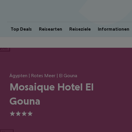
Top Deals
Reisearten
Reiseziele
Informationen
ious
Ägypten | Rotes Meer | El Gouna
Mosaique Hotel El
Gouna
4