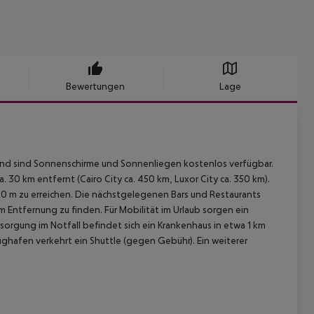
Bewertungen
Lage
nd sind Sonnenschirme und Sonnenliegen kostenlos verfügbar.
 30 km entfernt (Cairo City ca. 450 km, Luxor City ca. 350 km).
800 m zu erreichen. Die nächstgelegenen Bars und Restaurants
km Entfernung zu finden. Für Mobilität im Urlaub sorgen ein
Versorgung im Notfall befindet sich ein Krankenhaus in etwa 1 km
ughafen verkehrt ein Shuttle (gegen Gebühr). Ein weiterer