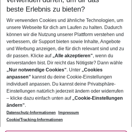
11.08.26
–
09.08.27
5-8 Nächte
beste Erlebnis zu bieten?
Wer wird verreisen
Wir verwenden Cookies und ähnliche Technologien, um
2 Erwachsene
Keine Kinder
unsere Webseite für dich am Laufen zu halten. Dadurch
können wir die Nutzung unserer Plattform verstehen und
Mehr Filter anzeigen
verbessern, dir Support bieten sowie Inhalte, Angebote
und Werbung anzeigen, die für dich relevant sind und zu
dir passen. Klicke auf
„Alle akzeptieren“
, wenn du
einverstanden bist. Dir reicht das Nötigste? Dann wähle
„Nur notwendige Cookies“
. Unter
„Cookies
anpassen“
kannst du deine Cookie-Einstellungen
Footer
Footer navigation
individuell anpassen. Du kannst deine Privatsphäre-
Über uns
Einstellungen natürlich jederzeit ändern oder widerrufen
AGB
– klicke dazu einfach unten auf
„Cookie-Einstellungen
Service & Hilfe
Bestpreisgarantie
ändern“
.
Datenschutz-Informationen
Impressum
Agenturbetreuung
Cookie-Einstellungen ändern
Folge uns
Barrierefreies Reisen
Cookie/Tracking-Informationen
Cookie-Richtlinie
Check-in
Datenschutz