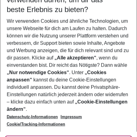
11.08.26
–
09.08.27
5-8 Nächte
beste Erlebnis zu bieten?
Wer wird verreisen
Wir verwenden Cookies und ähnliche Technologien, um
2 Erwachsene
Keine Kinder
unsere Webseite für dich am Laufen zu halten. Dadurch
können wir die Nutzung unserer Plattform verstehen und
Mehr Filter anzeigen
verbessern, dir Support bieten sowie Inhalte, Angebote
und Werbung anzeigen, die für dich relevant sind und zu
dir passen. Klicke auf
„Alle akzeptieren“
, wenn du
einverstanden bist. Dir reicht das Nötigste? Dann wähle
„Nur notwendige Cookies“
. Unter
„Cookies
anpassen“
kannst du deine Cookie-Einstellungen
Footer
Footer navigation
individuell anpassen. Du kannst deine Privatsphäre-
Über uns
Einstellungen natürlich jederzeit ändern oder widerrufen
AGB
– klicke dazu einfach unten auf
„Cookie-Einstellungen
Service & Hilfe
Bestpreisgarantie
ändern“
.
Datenschutz-Informationen
Impressum
Agenturbetreuung
Cookie-Einstellungen ändern
Folge uns
Barrierefreies Reisen
Cookie/Tracking-Informationen
Cookie-Richtlinie
Check-in
Datenschutz