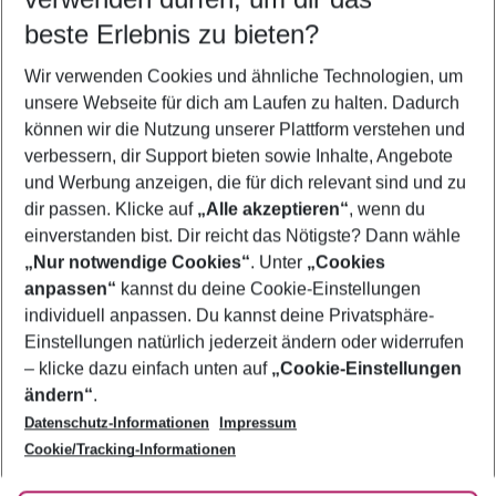
08.08.26
–
06.08.27
5-8 Nächte
beste Erlebnis zu bieten?
Wer wird verreisen
Wir verwenden Cookies und ähnliche Technologien, um
2 Erwachsene
Keine Kinder
unsere Webseite für dich am Laufen zu halten. Dadurch
können wir die Nutzung unserer Plattform verstehen und
Mehr Filter anzeigen
verbessern, dir Support bieten sowie Inhalte, Angebote
und Werbung anzeigen, die für dich relevant sind und zu
dir passen. Klicke auf
„Alle akzeptieren“
, wenn du
einverstanden bist. Dir reicht das Nötigste? Dann wähle
„Nur notwendige Cookies“
. Unter
„Cookies
anpassen“
kannst du deine Cookie-Einstellungen
Footer
Footer navigation
individuell anpassen. Du kannst deine Privatsphäre-
Über uns
Einstellungen natürlich jederzeit ändern oder widerrufen
AGB
– klicke dazu einfach unten auf
„Cookie-Einstellungen
Service & Hilfe
Bestpreisgarantie
ändern“
.
Datenschutz-Informationen
Impressum
Agenturbetreuung
Cookie-Einstellungen ändern
Folge uns
Barrierefreies Reisen
Cookie/Tracking-Informationen
Cookie-Richtlinie
Check-in
Datenschutz