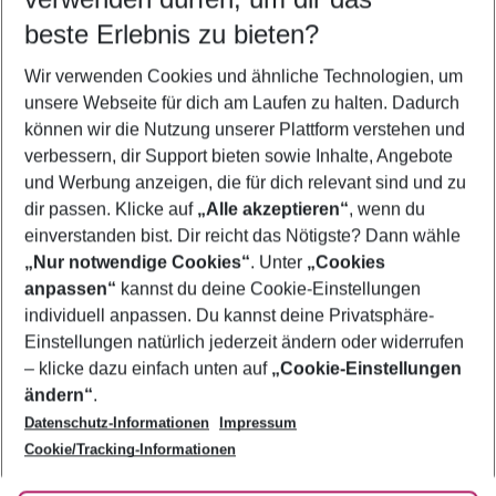
10.08.26
–
08.08.27
5-8 Nächte
beste Erlebnis zu bieten?
Wer wird verreisen
Wir verwenden Cookies und ähnliche Technologien, um
2 Erwachsene
Keine Kinder
unsere Webseite für dich am Laufen zu halten. Dadurch
können wir die Nutzung unserer Plattform verstehen und
Mehr Filter anzeigen
verbessern, dir Support bieten sowie Inhalte, Angebote
und Werbung anzeigen, die für dich relevant sind und zu
dir passen. Klicke auf
„Alle akzeptieren“
, wenn du
einverstanden bist. Dir reicht das Nötigste? Dann wähle
„Nur notwendige Cookies“
. Unter
„Cookies
anpassen“
kannst du deine Cookie-Einstellungen
Footer
Footer navigation
individuell anpassen. Du kannst deine Privatsphäre-
Über uns
Einstellungen natürlich jederzeit ändern oder widerrufen
AGB
– klicke dazu einfach unten auf
„Cookie-Einstellungen
Service & Hilfe
Bestpreisgarantie
ändern“
.
Datenschutz-Informationen
Impressum
Agenturbetreuung
Cookie-Einstellungen ändern
Folge uns
Barrierefreies Reisen
Cookie/Tracking-Informationen
Cookie-Richtlinie
Check-in
Datenschutz