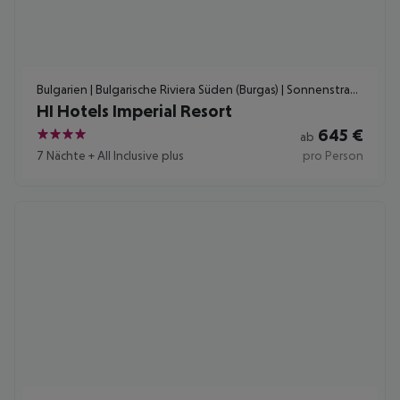
Bulgarien | Bulgarische Riviera Süden (Burgas) | Sonnenstrand
HI Hotels Imperial Resort
645
€
ab
4
7 Nächte
+
All Inclusive plus
pro Person