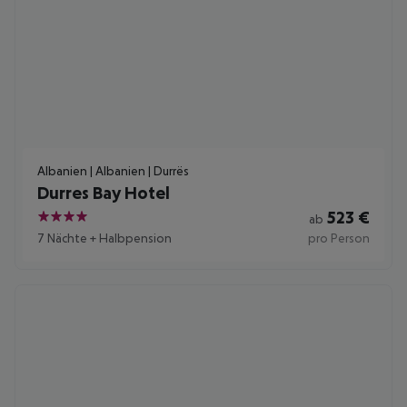
Albanien | Albanien | Durrës
Durres Bay Hotel
523
€
ab
4
7 Nächte
+
Halbpension
pro Person