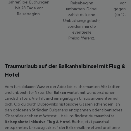
Jahren) bei Buchungen
Reisebeginn
vor R
bis 28 Tage vor
umbuchen. Dabei
gegen 50
Reisebeginn.
zahlst du keine
(ab 12 Ja
Umbuchungsgebühr,
sondern nur die
eventuelle
Preisdifferenz.
Traumurlaub auf der Balkanhalbinsel mit Flug &
Hotel
Vom türkisblauen Wasser der Adria bis zu charmanten Altstädten
und unberührter Natur: Der
Balkan
wartet mit wunderschönen
Landschaften, Vielfalt und einzigartigen Urlaubsmomenten auf
dich. Ob du durch Dubrovniks historische Gassen schlendern, an
den goldenen Stränden Bulgariens entspannen oder albanisches
Küstenflair erleben möchtest – bei uns findest du traumhafte
Reisepakete inklusive Flug & Hote
l. Buche jetzt pauschal
entspanntes Urlaubsglück auf der Balkanhalbinsel und profitiere