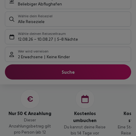
Beliebiger Abflughafen
Wähle dein Reiseziel
Alle Reiseziele
Wähle deinen Reisezeitraum
12.08.26
–
10.08.27
5-8 Nächte
Wer wird verreisen
2 Erwachsene
Keine Kinder
Suche
Nur 50 € Anzahlung
Kostenlos
Kost
Dieser
umbuchen
sto
Anzahlungsbetrag gilt
Du kannst deine Reise
Eine Stor
pro Person (ab 12
bis 14 Tage vor
Reise is