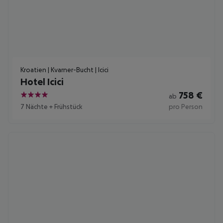
Kroatien | Kvarner-Bucht | Icici
Hotel Icici
758
€
ab
4
7 Nächte
+
Frühstück
pro Person