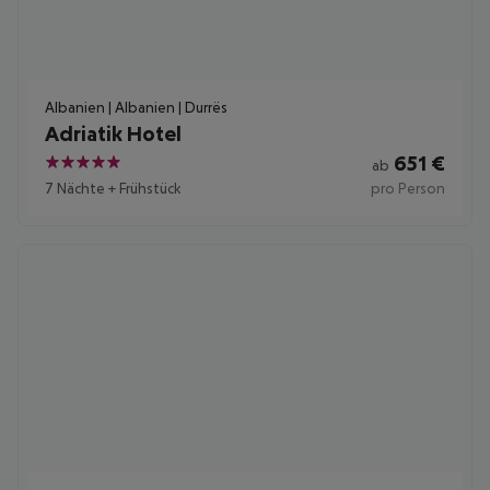
Albanien | Albanien | Durrës
Adriatik Hotel
651
€
ab
5
7 Nächte
+
Frühstück
pro Person