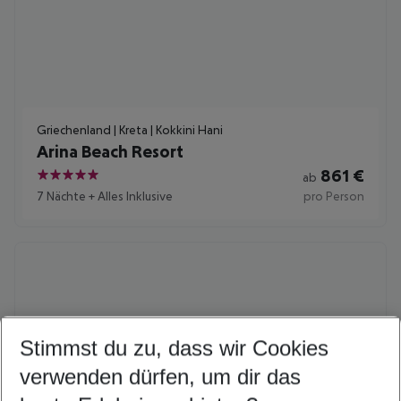
Griechenland | Kreta | Kokkini Hani
Arina Beach Resort
861
€
ab
5
7 Nächte
+
Alles Inklusive
pro Person
Stimmst du zu, dass wir Cookies
verwenden dürfen, um dir das