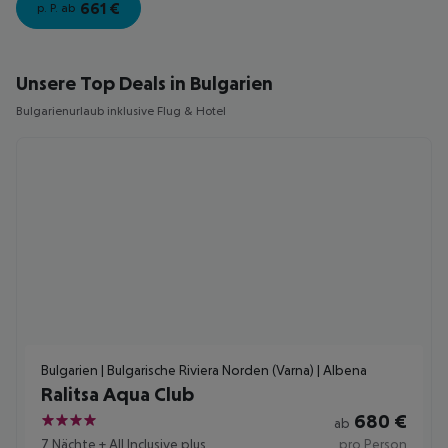
661
€
p. P. ab
Unsere Top Deals in Bulgarien
Bulgarienurlaub inklusive Flug & Hotel
Bulgarien | Bulgarische Riviera Norden (Varna) | Albena
Ralitsa Aqua Club
680
€
ab
4
7 Nächte
+
All Inclusive plus
pro Person