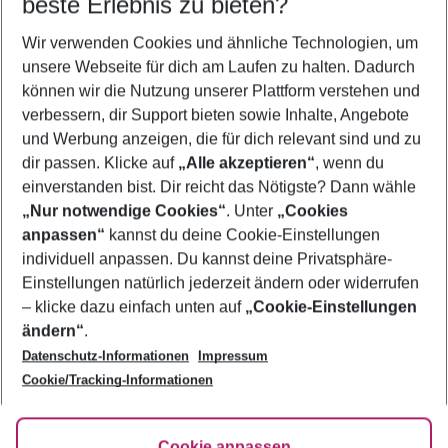
beste Erlebnis zu bieten?
Wir verwenden Cookies und ähnliche Technologien, um
Griechenland | Olympische Riviera | Plaka Litochoro
unsere Webseite für dich am Laufen zu halten. Dadurch
Cavo Olympo Luxury Hotel & Spa
können wir die Nutzung unserer Plattform verstehen und
614
€
ab
verbessern, dir Support bieten sowie Inhalte, Angebote
5
7 Nächte
+
Frühstück
pro Person
und Werbung anzeigen, die für dich relevant sind und zu
dir passen. Klicke auf
„Alle akzeptieren“
, wenn du
einverstanden bist. Dir reicht das Nötigste? Dann wähle
„Nur notwendige Cookies“
. Unter
„Cookies
anpassen“
kannst du deine Cookie-Einstellungen
Footer
Footer navigation
individuell anpassen. Du kannst deine Privatsphäre-
Über uns
Einstellungen natürlich jederzeit ändern oder widerrufen
AGB
– klicke dazu einfach unten auf
„Cookie-Einstellungen
Service & Hilfe
Bestpreisgarantie
ändern“
.
Datenschutz-Informationen
Impressum
Agenturbetreuung
Cookie-Einstellungen ändern
Folge uns
Barrierefreies Reisen
Cookie/Tracking-Informationen
Cookie-Richtlinie
Check-in
Datenschutz
FAQ
Fakten
Cookie anpassen