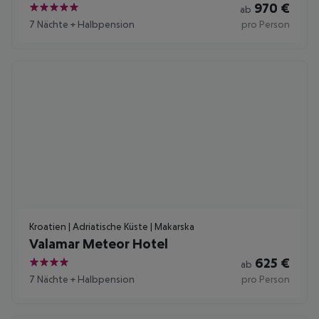
970
€
ab
5
7 Nächte
+
Halbpension
pro Person
Kroatien | Adriatische Küste | Makarska
Valamar Meteor Hotel
625
€
ab
4
7 Nächte
+
Halbpension
pro Person