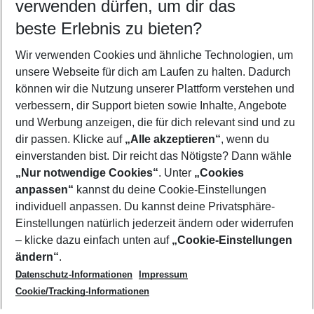
verwenden dürfen, um dir das
Holidays Rabattcodes für Dritte unzugänglich
aufzubewahren, da mit Hilfe des Rabattcodes jedermann
beste Erlebnis zu bieten?
buchen kann. Im Falle der Weitergabe eines Rabatt-Codes
besteht die Gefahr, dass auch der Vorbesitzer davon
Wir verwenden Cookies und ähnliche Technologien, um
Gebrauch macht.
unsere Webseite für dich am Laufen zu halten. Dadurch
Einfach Rabattcode bei der Online-Buchung im Feld
können wir die Nutzung unserer Plattform verstehen und
"Gutschein einlösen" eingeben.
Bitte beachten: versehentlich mit kopierte Leerzeichen
verbessern, dir Support bieten sowie Inhalte, Angebote
machen den Gutschein ungültig.
und Werbung anzeigen, die für dich relevant sind und zu
dir passen. Klicke auf
„Alle akzeptieren“
, wenn du
einverstanden bist. Dir reicht das Nötigste? Dann wähle
„Nur notwendige Cookies“
. Unter
„Cookies
anpassen“
kannst du deine Cookie-Einstellungen
Footer
Footer navigation
individuell anpassen. Du kannst deine Privatsphäre-
Über uns
Einstellungen natürlich jederzeit ändern oder widerrufen
AGB
– klicke dazu einfach unten auf
„Cookie-Einstellungen
Service & Hilfe
Bestpreisgarantie
ändern“
.
Datenschutz-Informationen
Impressum
Agenturbetreuung
Cookie-Einstellungen ändern
Folge uns
Barrierefreies Reisen
Cookie/Tracking-Informationen
Cookie-Richtlinie
Check-in
Datenschutz