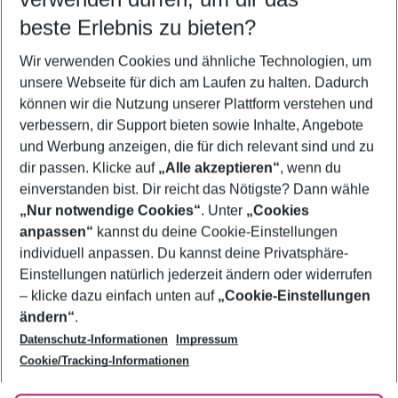
08.08.26
–
06.08.27
5-8 Nächte
beste Erlebnis zu bieten?
Wer wird verreisen
Wir verwenden Cookies und ähnliche Technologien, um
2 Erwachsene
Keine Kinder
unsere Webseite für dich am Laufen zu halten. Dadurch
können wir die Nutzung unserer Plattform verstehen und
Mehr Filter anzeigen
verbessern, dir Support bieten sowie Inhalte, Angebote
und Werbung anzeigen, die für dich relevant sind und zu
dir passen. Klicke auf
„Alle akzeptieren“
, wenn du
einverstanden bist. Dir reicht das Nötigste? Dann wähle
„Nur notwendige Cookies“
. Unter
„Cookies
anpassen“
kannst du deine Cookie-Einstellungen
Footer
Footer navigation
individuell anpassen. Du kannst deine Privatsphäre-
Über uns
Einstellungen natürlich jederzeit ändern oder widerrufen
AGB
– klicke dazu einfach unten auf
„Cookie-Einstellungen
Service & Hilfe
Bestpreisgarantie
ändern“
.
Datenschutz-Informationen
Impressum
Agenturbetreuung
Cookie-Einstellungen ändern
Folge uns
Barrierefreies Reisen
Cookie/Tracking-Informationen
Cookie-Richtlinie
Check-in
Datenschutz