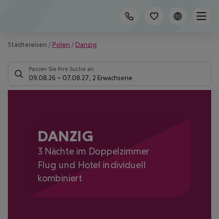
Städtereisen
/
Polen
/
Danzig
Passen Sie Ihre Suche an
09.08.26
–
07.08.27
,
2 Erwachsene
DANZIG
3 Nächte im Doppelzimmer
Flug und Hotel individuell
kombiniert