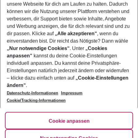
unsere Webseite für dich am Laufen zu halten. Dadurch
können wir die Nutzung unserer Plattform verstehen und
Quicklinks
verbessern, dir Support bieten sowie Inhalte, Angebote
und Werbung anzeigen, die für dich relevant sind und zu
Pauschalreisen Danzig
dir passen. Klicke auf
„Alle akzeptieren“
, wenn du
einverstanden bist. Dir reicht das Nötigste? Dann wähle
„Nur notwendige Cookies“
. Unter
„Cookies
anpassen“
kannst du deine Cookie-Einstellungen
Footer
Footer navigation
individuell anpassen. Du kannst deine Privatsphäre-
Über uns
Einstellungen natürlich jederzeit ändern oder widerrufen
AGB
– klicke dazu einfach unten auf
„Cookie-Einstellungen
Service & Hilfe
Bestpreisgarantie
ändern“
.
Datenschutz-Informationen
Impressum
Agenturbetreuung
Cookie-Einstellungen ändern
Folge uns
Barrierefreies Reisen
Cookie/Tracking-Informationen
Cookie-Richtlinie
Check-in
Datenschutz
FAQ
Fakten
Cookie anpassen
HanseMerkur Reiseversicherung
Flexibel buchen
Hilfe & Kontakt
Impressum
Newsletter