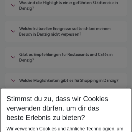
Was sind die Highlights einer geführten Städtereise in
Danzig?
Welche kulturellen Ereignisse sollte ich bei meinem
Besuch in Danzig nicht verpassen?
Gibt es Empfehlungen für Restaurants und Cafés in
Danzig?
Welche Möglichkeiten gibt es für Shopping in Danzig?
Stimmst du zu, dass wir Cookies
Wie ist das Wetter in Danzig, und was ist die beste
Reisezeit?
verwenden dürfen, um dir das
beste Erlebnis zu bieten?
Wir verwenden Cookies und ähnliche Technologien, um