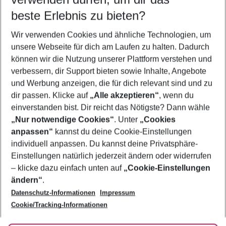
08.08.26
–
06.08.27
5-8 Nächte
beste Erlebnis zu bieten?
Wer wird verreisen
Wir verwenden Cookies und ähnliche Technologien, um
2 Erwachsene
Keine Kinder
unsere Webseite für dich am Laufen zu halten. Dadurch
können wir die Nutzung unserer Plattform verstehen und
Mehr Filter anzeigen
verbessern, dir Support bieten sowie Inhalte, Angebote
und Werbung anzeigen, die für dich relevant sind und zu
dir passen. Klicke auf
„Alle akzeptieren“
, wenn du
einverstanden bist. Dir reicht das Nötigste? Dann wähle
„Nur notwendige Cookies“
. Unter
„Cookies
anpassen“
kannst du deine Cookie-Einstellungen
Footer
Footer navigation
individuell anpassen. Du kannst deine Privatsphäre-
Über uns
Einstellungen natürlich jederzeit ändern oder widerrufen
AGB
– klicke dazu einfach unten auf
„Cookie-Einstellungen
Service & Hilfe
Bestpreisgarantie
ändern“
.
Datenschutz-Informationen
Impressum
Agenturbetreuung
Cookie-Einstellungen ändern
Folge uns
Barrierefreies Reisen
Cookie/Tracking-Informationen
Cookie-Richtlinie
Check-in
Datenschutz