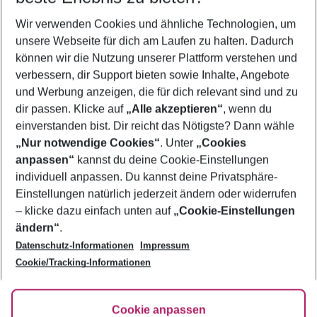
Wer wird verreisen
Wir verwenden Cookies und ähnliche Technologien, um
2 Erwachsene
Keine Kinder
unsere Webseite für dich am Laufen zu halten. Dadurch
können wir die Nutzung unserer Plattform verstehen und
Mehr Filter anzeigen
verbessern, dir Support bieten sowie Inhalte, Angebote
und Werbung anzeigen, die für dich relevant sind und zu
dir passen. Klicke auf
„Alle akzeptieren“
, wenn du
einverstanden bist. Dir reicht das Nötigste? Dann wähle
„Nur notwendige Cookies“
. Unter
„Cookies
anpassen“
kannst du deine Cookie-Einstellungen
Footer
Footer navigation
individuell anpassen. Du kannst deine Privatsphäre-
Über uns
Einstellungen natürlich jederzeit ändern oder widerrufen
AGB
– klicke dazu einfach unten auf
„Cookie-Einstellungen
Service & Hilfe
Bestpreisgarantie
ändern“
.
Datenschutz-Informationen
Impressum
Agenturbetreuung
Cookie-Einstellungen ändern
Folge uns
Barrierefreies Reisen
Cookie/Tracking-Informationen
Cookie-Richtlinie
Check-in
Datenschutz
FAQ
Fakten
Cookie anpassen
HanseMerkur Reiseversicherung
Flexibel buchen