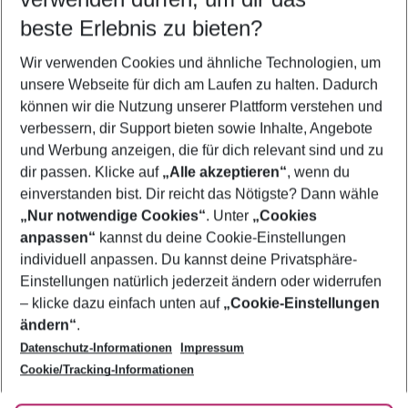
09.08.26
–
07.08.27
5-8 Nächte
beste Erlebnis zu bieten?
Wer wird verreisen
Wir verwenden Cookies und ähnliche Technologien, um
2 Erwachsene
Keine Kinder
unsere Webseite für dich am Laufen zu halten. Dadurch
können wir die Nutzung unserer Plattform verstehen und
Mehr Filter anzeigen
verbessern, dir Support bieten sowie Inhalte, Angebote
und Werbung anzeigen, die für dich relevant sind und zu
dir passen. Klicke auf
„Alle akzeptieren“
, wenn du
einverstanden bist. Dir reicht das Nötigste? Dann wähle
„Nur notwendige Cookies“
. Unter
„Cookies
anpassen“
kannst du deine Cookie-Einstellungen
Footer
Footer navigation
individuell anpassen. Du kannst deine Privatsphäre-
Über uns
Einstellungen natürlich jederzeit ändern oder widerrufen
AGB
– klicke dazu einfach unten auf
„Cookie-Einstellungen
Service & Hilfe
Bestpreisgarantie
ändern“
.
Datenschutz-Informationen
Impressum
Agenturbetreuung
Cookie-Einstellungen ändern
Folge uns
Barrierefreies Reisen
Cookie/Tracking-Informationen
Cookie-Richtlinie
Check-in
Datenschutz