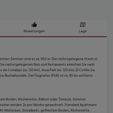
Bewertungen
Lage
ischen Zentrum sind es ca. 950 m. Die nächstgelegene Stadt ist
en. Die nächstgelegenen Bars und Restaurants erreichen Sie nach
Corralejo (ca. 120 km), Acua Park (ca. 120 km), El Cotillo (ca.
ine Bushaltestelle. Der Flughafen (FUE) ist ca. 85 km entfernt.
tem Boden, Kitchenette, Balkon oder Terrasse, Internet
dtücher werden 2x pro Woche gewechselt. Standard Apartment
 Mit Wohnraum, Einzelbett, gefliestem Boden, Kitchenette,