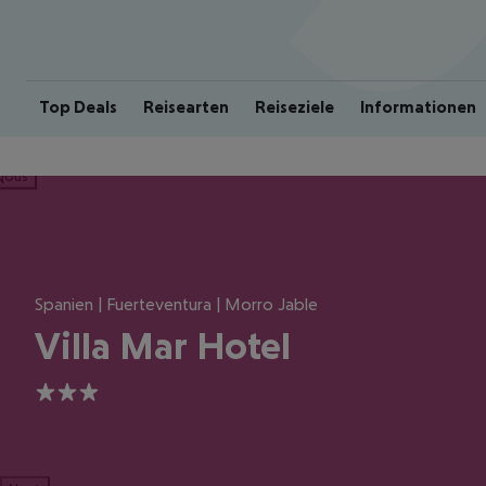
Top Deals
Reisearten
Reiseziele
Informationen
ious
Spanien | Fuerteventura | Morro Jable
Villa Mar Hotel
3