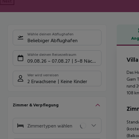
Next
Wähle deinen Abflughafen
Ang
Beliebiger Abflughafen
Hote
Wähle deinen Reisezeitraum
Vill
09.08.26
–
07.08.27
5-8 Nächte
Das Ho
Wer wird verreisen
Garn T
2 Erwachsene
Keine Kinder
rund 2
108 km
Zimmer & Verpflegung
Zim
Standa
Zimmertypen wählen
(koste
(Balko