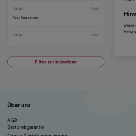
00:00
23:59
Hinw
Rückflugzeiten
Rückflugzeiten
Diese 
haben,
00:00
23:59
Filter zurücksetzen
Footer
Footer navigation
Über uns
AGB
Bestpreisgarantie
Cookie-Einstellungen ändern