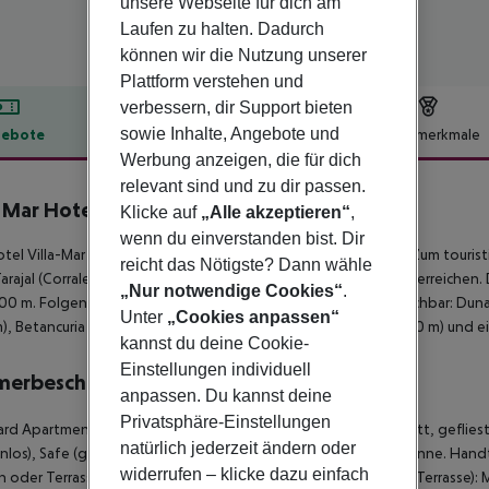
unsere Webseite für dich am
Laufen zu halten. Dadurch
können wir die Nutzung unserer
Plattform verstehen und
verbessern, dir Support bieten
sowie Inhalte, Angebote und
ebote
Hotelbeschreibung
Hotelmerkmale
Werbung anzeigen, die für dich
lbeschreibung
relevant sind und zu dir passen.
a Mar Hotel
Klicke auf
„Alle akzeptieren“
,
3
wenn du einverstanden bist. Dir
tel Villa-Mar Hotel liegt ca. 200 m vom Sandstrand entfernt. Zum tourist
reicht das Nötigste? Dann wähle
arajal (Corralejo ca. 120 km). Ein Supermarkt ist nach ca. 50 m zu erreich
„Nur notwendige Cookies“
.
00 m. Folgende Sehenswürdigkeiten sind vom Hotel aus erreichbar: Dunas de 
Unter
„Cookies anpassen“
), Betancuria und Ajuy. Für Mobilität sorgt ein Taxistand (ca. 260 m) und e
kannst du deine Cookie-
Einstellungen individuell
merbeschreibung
anpassen. Du kannst deine
Privatsphäre-Einstellungen
rd Apartment (Balkon oder Terrasse): Mit Wohnraum, Einzelbett, geflies
natürlich jederzeit ändern oder
nlos), Safe (geg. Gebühr) und Sat-TV. Badezimmer mit Badewanne. Han
widerrufen – klicke dazu einfach
n oder Terrasse): Standard Apartment (Meerblick, Balkon oder Terrasse):