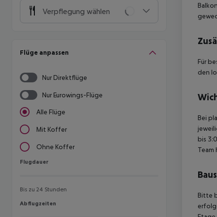
Balkon
Verpflegung wählen
gewech
Zusä
Flüge anpassen
Für be
den lo
Nur Direktflüge
Nur Eurowings-Flüge
Wich
Alle Flüge
Bei pl
jeweil
Mit Koffer
bis 3:
Ohne Koffer
Team 
Flugdauer
Flugdauer
Baus
Bis zu 24 Stunden
Bitte 
Abflugzeiten
Abflugzeiten
erfolg
Etage 