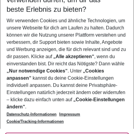
12.08.26
–
10.08.27
5-8 Nächte
beste Erlebnis zu bieten?
Wer wird verreisen
Wir verwenden Cookies und ähnliche Technologien, um
2 Erwachsene
Keine Kinder
unsere Webseite für dich am Laufen zu halten. Dadurch
können wir die Nutzung unserer Plattform verstehen und
Mehr Filter anzeigen
verbessern, dir Support bieten sowie Inhalte, Angebote
und Werbung anzeigen, die für dich relevant sind und zu
dir passen. Klicke auf
„Alle akzeptieren“
, wenn du
einverstanden bist. Dir reicht das Nötigste? Dann wähle
„Nur notwendige Cookies“
. Unter
„Cookies
anpassen“
kannst du deine Cookie-Einstellungen
Footer
Footer navigation
individuell anpassen. Du kannst deine Privatsphäre-
Über uns
Einstellungen natürlich jederzeit ändern oder widerrufen
AGB
– klicke dazu einfach unten auf
„Cookie-Einstellungen
Service & Hilfe
Bestpreisgarantie
ändern“
.
Datenschutz-Informationen
Impressum
Agenturbetreuung
Cookie-Einstellungen ändern
Folge uns
Barrierefreies Reisen
Cookie/Tracking-Informationen
Cookie-Richtlinie
Check-in
Datenschutz